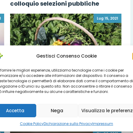
colloquio selezioni pubbliche
1
Lug 15, 2021
Gestisci Consenso Cookie
 fornire le migliori esperienze, utilizziamo tecnologie come i cookie per
orizzare e/o accedere alle informazioni del dispositivo. Il consenso a
ste tecnologie ci permetterà di elaborare dati come il comportamento di
igazione o ID unici su questo sito. Non acconsentire o ritirare il consenso
 influire negativamente su alcune caratteristiche e funzioni.
Iniziative
i
“Giovedì d’Estate 2021”: sbarca
Accetta
Nega
Visualizza le preferen
l’orto bio-psico-sociale
Cookie Policy
Dichiarazione sulla Privacy
Impressum