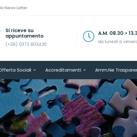
lla News Letter
Si riceve su
A.M. 08.30 > 13.30
appuntamento
da lunedì a venerdì
(+39) 0372 803430
Offerta Sociali
Accreditamenti
Amm.ne Traspare