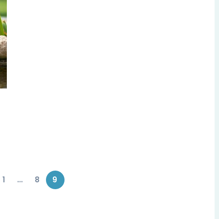
1
…
8
9