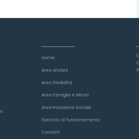
Link veloci
C
Home
C
W
Area Anziani
Area Disabilità
Area Famiglie e Minori
Area Inclusione Sociale
to
Esercizio al funzionamento
Contatti