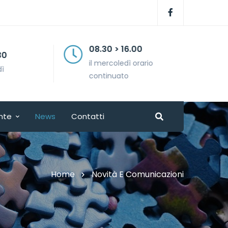
08.30 > 16.00
il mercoledì orario
continuato
nte
News
Contatti
Home
Novità E Comunicazioni