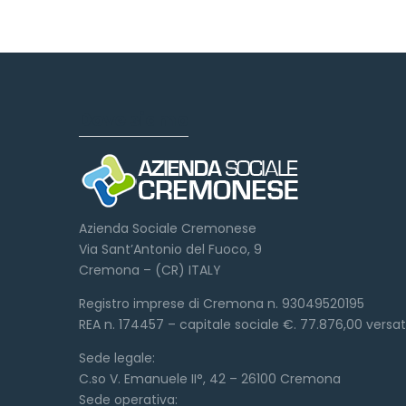
Dove siamo
Azienda Sociale Cremonese
Via Sant’Antonio del Fuoco, 9
Cremona – (CR) ITALY
Registro imprese di Cremona n. 93049520195
REA n. 174457 – capitale sociale €. 77.876,00 versa
Sede legale:
C.so V. Emanuele II°, 42 – 26100 Cremona
Sede operativa: