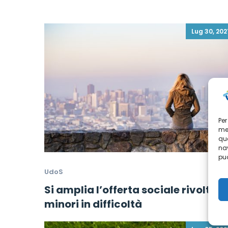
Lug 30, 202
Per
mem
que
nav
può
UdoS
Si amplia l’offerta sociale rivolta a
minori in difficoltà