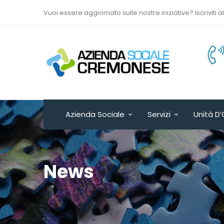
Vuoi essere aggiornato sulle nostre iniziative? Iscriviti a
Via Sant’Antonio del
Fuoco n. 9/A
Cremona - ITALY
Azienda Sociale
Servizi
Unità D’
News