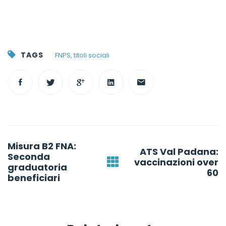
TAGS
FNPS
,
titoli sociali
Post
Misura B2 FNA:
navigation
ATS Val Padana:
Seconda
vaccinazioni over
graduatoria
60
beneficiari