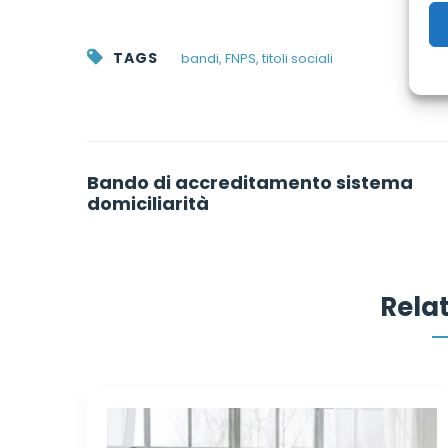
TAGS
bandi
,
FNPS
,
titoli sociali
Post
Bando di accreditamento sistema
navigation
domiciliarità
Rela