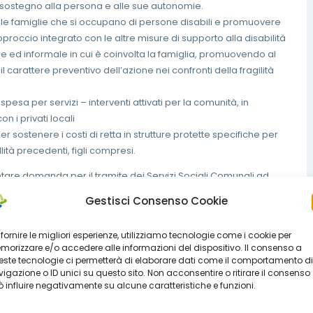
 sostegno alla persona e alle sue autonomie.
r le famiglie che si occupano di persone disabili e promuovere
roccio integrato con le altre misure di supporto alla disabilità
e ed informale in cui è coinvolta la famiglia, promuovendo al
l carattere preventivo dell’azione nei confronti della fragilità
sa per servizi – interventi attivati per la comunità, in
n i privati locali
ostenere i costi di retta in strutture protette specifiche per
lità precedenti, figli compresi.
tare domanda per il tramite dei Servizi Sociali Comunali ad
Gestisci Consenso Cookie
 fornire le migliori esperienze, utilizziamo tecnologie come i cookie per
orizzare e/o accedere alle informazioni del dispositivo. Il consenso a
ste tecnologie ci permetterà di elaborare dati come il comportamento di
igazione o ID unici su questo sito. Non acconsentire o ritirare il consenso
 influire negativamente su alcune caratteristiche e funzioni.