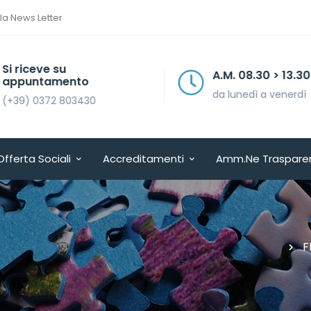
lla News Letter
Si riceve su
A.M. 08.30 > 13.30
appuntamento
da lunedì a venerdì
(+39) 0372 803430
Offerta Sociali
Accreditamenti
Amm.ne Traspare
F