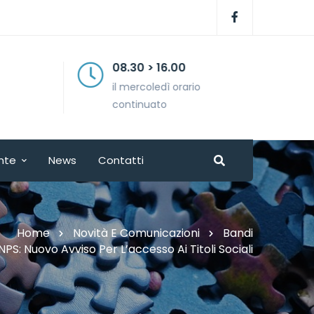
08.30 > 16.00
il mercoledì orario
continuato
nte
News
Contatti
Home
Novità E Comunicazioni
Bandi
NPS: Nuovo Avviso Per L’accesso Ai Titoli Sociali