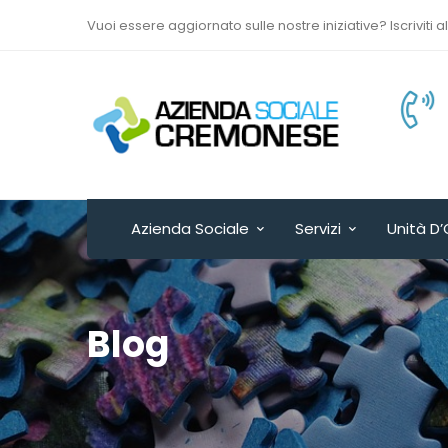
Vuoi essere aggiornato sulle nostre iniziative? Iscriviti a
Via Sant’Antonio del
Fuoco n. 9/A
Cremona - ITALY
Azienda Sociale
Servizi
Unità D’
Blog