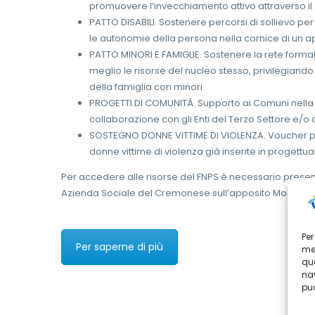
promuovere l’invecchiamento attivo attraverso il
PATTO DISABILI. Sostenere percorsi di sollievo pe
le autonomie della persona nella cornice di un app
PATTO MINORI E FAMIGLIE. Sostenere la rete formal
meglio le risorse del nucleo stesso, privilegiando i
della famiglia con minori.
PROGETTI DI COMUNITÀ. Supporto ai Comuni nella spe
collaborazione con gli Enti del Terzo Settore e/o co
SOSTEGNO DONNE VITTIME DI VIOLENZA. Voucher per s
donne vittime di violenza già inserite in progettual
Per accedere alle risorse del FNPS è necessario presen
Azienda Sociale del Cremonese sull’apposito Modulo.
Per
Per saperne di più
mem
que
nav
può