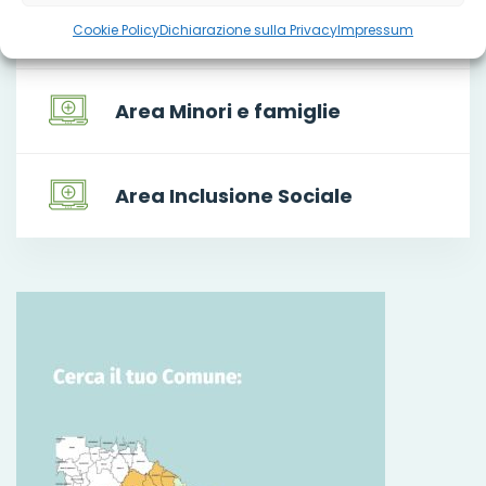
Area Disabilita'
Cookie Policy
Dichiarazione sulla Privacy
Impressum
Area Minori e famiglie
Area Inclusione Sociale