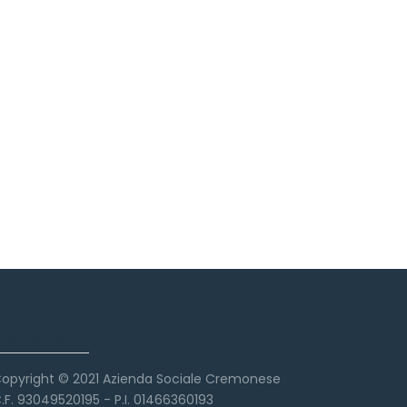
Copyright
opyright © 2021 Azienda Sociale Cremonese
.F. 93049520195 - P.I. 01466360193