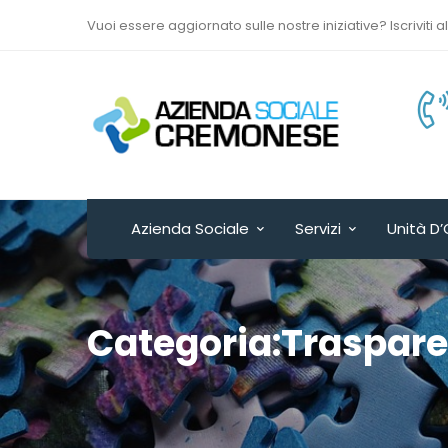
Vuoi essere aggiornato sulle nostre iniziative? Iscriviti a
Via Sant’Antonio del
Fuoco n. 9/A
Cremona - ITALY
Azienda Sociale
Servizi
Unità D’
Categoria:Traspar