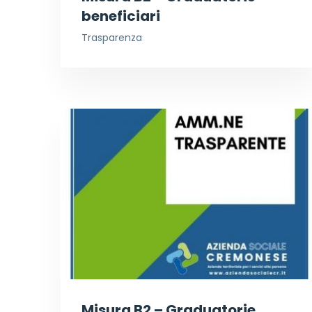
beneficiari
Trasparenza
Misura B2 – Graduatorie