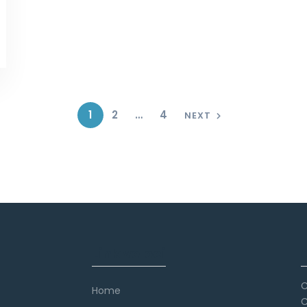
1
2
…
4
NEXT
Link veloci
C
Home
C