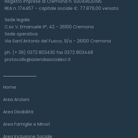
Registro imprese di Cremona n. 93049520195
REA n. 174457 – capitale sociale €. 77.876,00 versato
Sede legale:
C.so V. Emanuele II°, 42 – 26100 Cremona
Sede operativa:
Via Sant’Antonio del Fuoco, 9/a – 26100 Cremona
ph. (+ 39) 0372 803430 fax 0372 803448
protocollo@aziendasocialecr.it
Link veloci
Home
Area Anziani
Area Disabilità
Area Famiglie e Minori
Area Inclusione Sociale