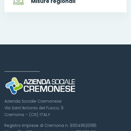
Misure regionali
Dove siamo
Azienda Sociale Cremonese
Via Sant’Antonio del Fuoco, 9
Cremona – (CR) ITALY
Registro imprese di Cremona n. 93049520195