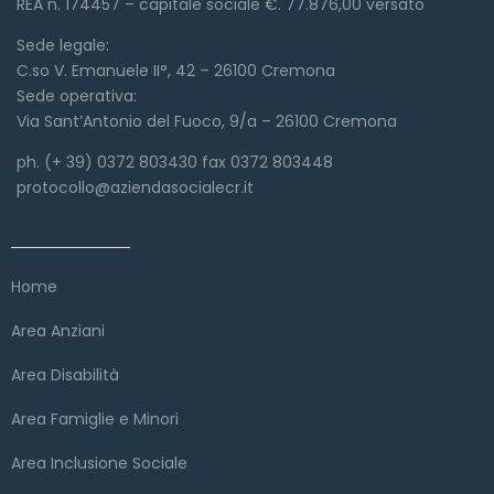
REA n. 174457 – capitale sociale €. 77.876,00 versato
Sede legale:
C.so V. Emanuele II°, 42 – 26100 Cremona
Sede operativa:
Via Sant’Antonio del Fuoco, 9/a – 26100 Cremona
ph. (+ 39) 0372 803430 fax 0372 803448
protocollo@aziendasocialecr.it
Link veloci
Home
Area Anziani
Area Disabilità
Area Famiglie e Minori
Area Inclusione Sociale