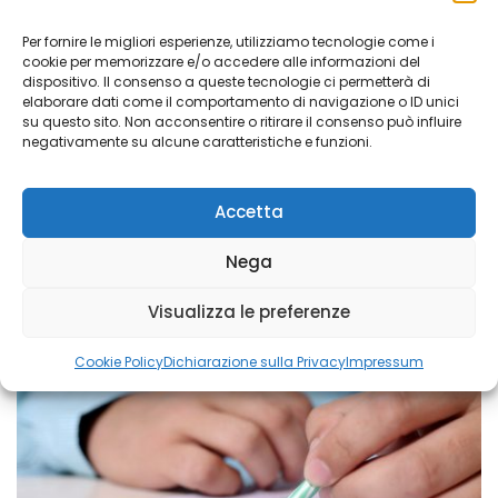
Per fornire le migliori esperienze, utilizziamo tecnologie come i
cookie per memorizzare e/o accedere alle informazioni del
dispositivo. Il consenso a queste tecnologie ci permetterà di
elaborare dati come il comportamento di navigazione o ID unici
su questo sito. Non acconsentire o ritirare il consenso può influire
Iniziative
,
Selezioni personale
negativamente su alcune caratteristiche e funzioni.
Avviso per la manifestazione d’interesse
per l’adesione al tavolo di consultazione
Accetta
sociosanitaria del Terzo Settore dell’ATS
della Val Padana
Nega
Visualizza le preferenze
Nov 24, 2021
Cookie Policy
Dichiarazione sulla Privacy
Impressum