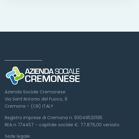
Dove siamo
Azienda Sociale Cremonese
Via Sant’Antonio del Fuoco, 9
Cremona – (CR) ITALY
Registro imprese di Cremona n. 93049520195
REA n. 174457 – capitale sociale €. 77.876,00 versato
Sede legale: