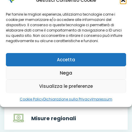
Gestisci Consenso Cookie
Per fornire le migliori esperienze, utilizziamo tecnologie come i
Che cosa facciamo
cookie per memorizzare e/o accedere alle informazioni del
dispositivo. Il consenso a queste tecnologie ci permetterà di
elaborare dati come il comportamento di navigazione o ID unici
su questo sito. Non acconsentire o ritirare il consenso può influire
negativamente su alcune caratteristiche e funzioni.
Servizi
Accetta
Progetti
Nega
Visualizza le preferenze
Titoli sociali
Cookie Policy
Dichiarazione sulla Privacy
Impressum
Misure regionali