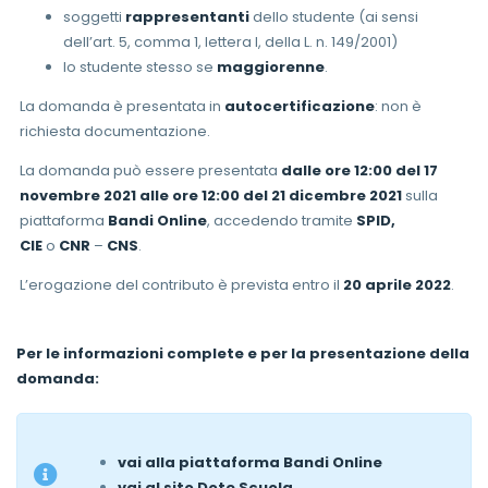
soggetti
rappresentanti
dello studente (ai sensi
dell’art. 5, comma 1, lettera l, della L. n. 149/2001)
lo studente stesso se
maggiorenne
.
La domanda è presentata in
autocertificazione
: non è
richiesta documentazione.
La domanda può essere presentata
dalle ore 12:00 del 17
novembre 2021 alle ore 12:00 del 21 dicembre 2021
sulla
piattaforma
Bandi Online
, accedendo tramite
SPID,
CIE
o
CNR
–
CNS
.
L’erogazione del contributo è prevista entro il
20 aprile 2022
.
Per le informazioni complete e per la presentazione della
domanda:
vai alla piattaforma Bandi Online
vai al sito Dote Scuola