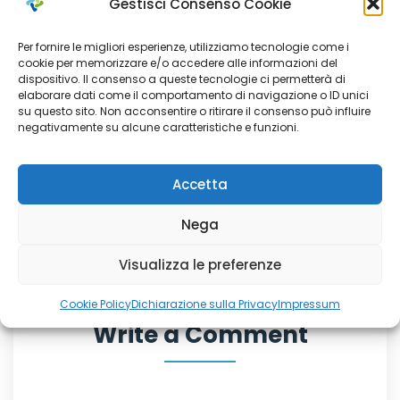
Gestisci Consenso Cookie
Per fornire le migliori esperienze, utilizziamo tecnologie come i
Ott 26, 2023
cookie per memorizzare e/o accedere alle informazioni del
dispositivo. Il consenso a queste tecnologie ci permetterà di
Selezione n. 4 Educatori
elaborare dati come il comportamento di navigazione o ID unici
Professionali: graduatoria finale
su questo sito. Non acconsentire o ritirare il consenso può influire
negativamente su alcune caratteristiche e funzioni.
Accetta
Nega
Visualizza le preferenze
Cookie Policy
Dichiarazione sulla Privacy
Impressum
Write a Comment