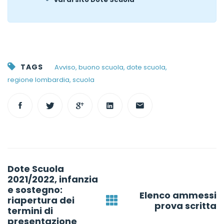
TAGS
Avviso
,
buono scuola
,
dote scuola
,
regione lombardia
,
scuola
Post
Dote Scuola
navigation
2021/2022, infanzia
e sostegno:
Elenco ammessi
riapertura dei
prova scritta
termini di
presentazione