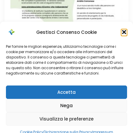
Gestisci Consenso Cookie
Per fornire le migliori esperienze, utilizziamo tecnologie come i
cookie per memorizzare e/o accedere alle informazioni del
dispositivo. Il consenso a queste tecnologie ci permetterà di
elaborare dati come il comportamento di navigazione o ID unici
Mag 21, 2025
su questo sito. Non acconsentire o ritirare il consenso può influire
negativamente su alcune caratteristiche e funzioni.
Questionario di rilevazione:
“L’impatto della disabilità sul
sistema familiare: tra presente e
Accetta
futuro”
Nega
Visualizza le preferenze
Cookie Policy
Dichiarazione sulla Privacy
Impressum