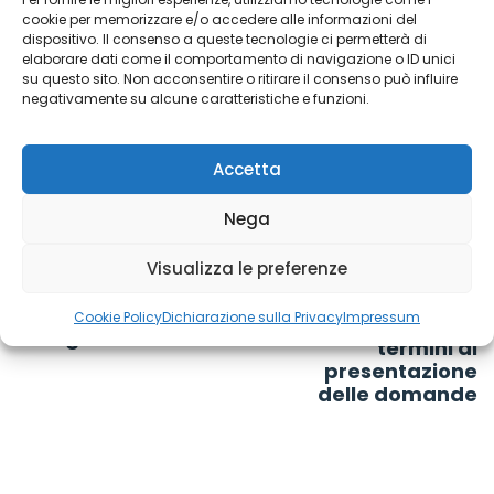
cookie per memorizzare e/o accedere alle informazioni del
dispositivo. Il consenso a queste tecnologie ci permetterà di
TAGS
Castelverde
,
dipendenze
,
GAP
,
Sospiro
elaborare dati come il comportamento di navigazione o ID unici
su questo sito. Non acconsentire o ritirare il consenso può influire
negativamente su alcune caratteristiche e funzioni.
Accetta
Nega
Post
Dote Scuola
navigation
Visualizza le preferenze
2021/2022, infanzia
e sostegno:
Nuovi fondi per i
Cookie Policy
Dichiarazione sulla Privacy
Impressum
riapertura dei
caregiver familiari
termini di
presentazione
delle domande