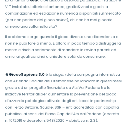
Lo chiamano
GAP
, cioè
gioco d’azzardo patologico
. Tra SLOT e
VLT installate, lotterie istantanee, gratta&vinci e giochi a
combinazione ed estrazione numerica disponibili sul mercato
(per non parlare del gioco
online
), chi non ha mai giocato
almeno una volta nella vita?
Il problema sorge quando il gioco diventa una dipendenza e
non ne puoi fare a meno. E allora in poco tempo ti distrugge la
mente e rischia seriamente di mandare in rovina parenti ed
amici ai quali continui a chiedere soldi da consumare.
#GiocoSapiens 3.0
è lo
slogan
della campagna informativa
che Azienda Sociale del Cremonese ha lanciato in questi mesi
grazie ad un progetto finanziato da Ats Val Padana tra le
iniziative territoriali per aumentare la prevenzione del gioco
d’azzardo patologico attivate dagli enti locali in partnership
con Terzo Settore, Scuole, SSR – enti accreditati, con capofila
pubblico, ai sensi del Piano Gap dell’Ats Val Padana (decreto
n. 10/2019 e decreto n. 548/2020 – obiettivo n. 2.3).