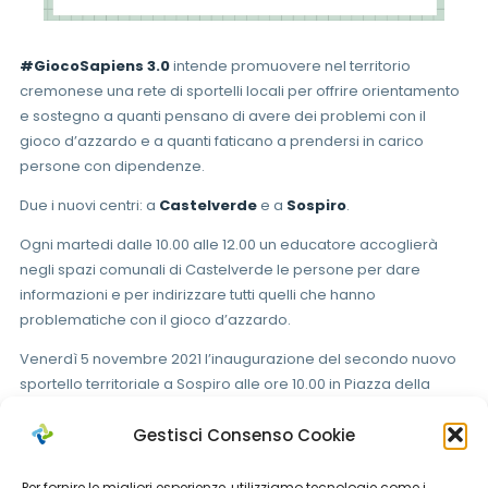
#GiocoSapiens 3.0
intende promuovere nel territorio
cremonese una rete di sportelli locali per offrire orientamento
e sostegno a quanti pensano di avere dei problemi con il
gioco d’azzardo e a quanti faticano a prendersi in carico
persone con dipendenze.
Due i nuovi centri: a
Castelverde
e a
Sospiro
.
Ogni martedi dalle 10.00 alle 12.00 un educatore accoglierà
negli spazi comunali di Castelverde le persone per dare
informazioni e per indirizzare tutti quelli che hanno
problematiche con il gioco d’azzardo.
Venerdì 5 novembre 2021 l’inaugurazione del secondo nuovo
sportello territoriale a Sospiro alle ore 10.00 in Piazza della
Libertà 12 (municipio): aperto tutti i venerdì dalle ore 10.00 alle
Gestisci Consenso Cookie
12.00.
Per fornire le migliori esperienze, utilizziamo tecnologie come i