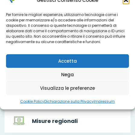
Gestisci Consenso Cookie
Per fornire le migliori esperienze, utilizziamo tecnologie come i
Che cosa facciamo
cookie per memorizzare e/o accedere alle informazioni del
dispositivo. Il consenso a queste tecnologie ci permetterà di
elaborare dati come il comportamento di navigazione o ID unici
su questo sito. Non acconsentire o ritirare il consenso può influire
negativamente su alcune caratteristiche e funzioni.
Servizi
Accetta
Progetti
Nega
Visualizza le preferenze
Titoli sociali
Cookie Policy
Dichiarazione sulla Privacy
Impressum
Misure regionali