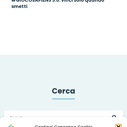
#GIOCOSAPIENS 3.0: vinci solo quando
smetti
Cerca
Search
for: