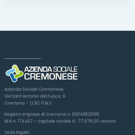
Dove siamo
Azienda Sociale Cremonese
Via Sant’Antonio del Fuoco, 9
Cremona – (CR) ITALY
Registro imprese di Cremona n. 93049520195
REA n. 174457 – capitale sociale €. 77.876,00 versato
Sede legale: