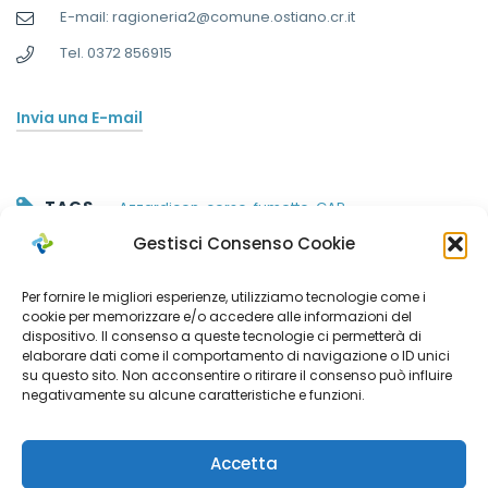
E-mail: ragioneria2@comune.ostiano.cr.it
Tel. 0372 856915
Invia una E-mail
TAGS
Azzardicon
,
corso
,
fumetto
,
GAP
Gestisci Consenso Cookie
Per fornire le migliori esperienze, utilizziamo tecnologie come i
cookie per memorizzare e/o accedere alle informazioni del
dispositivo. Il consenso a queste tecnologie ci permetterà di
elaborare dati come il comportamento di navigazione o ID unici
Post
su questo sito. Non acconsentire o ritirare il consenso può influire
negativamente su alcune caratteristiche e funzioni.
Avviso
navigation
A Cremona arriva
manifestazione di
“Azzardicon”:
interesse per la
Accetta
corso di fumetto
gestione di un