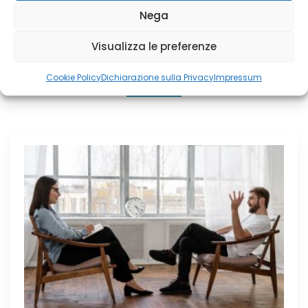
micronido
Nega
Visualizza le preferenze
Related posts
Cookie Policy
Dichiarazione sulla Privacy
Impressum