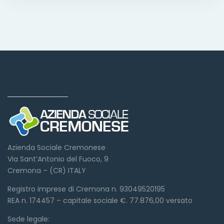
Dove siamo
Azienda Sociale Cremonese
Via Sant’Antonio del Fuoco, 9
Cremona – (CR) ITALY
Registro imprese di Cremona n. 93049520195
REA n. 174457 – capitale sociale €. 77.876,00 versato
Sede legale: