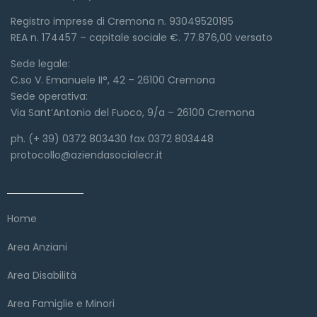
Registro imprese di Cremona n. 93049520195
REA n. 174457 – capitale sociale €. 77.876,00 versato
Sede legale:
C.so V. Emanuele II°, 42 – 26100 Cremona
Sede operativa:
Via Sant’Antonio del Fuoco, 9/a – 26100 Cremona
ph. (+ 39) 0372 803430 fax 0372 803448
protocollo@aziendasocialecr.it
Link veloci
Home
Area Anziani
Area Disabilità
Area Famiglie e Minori