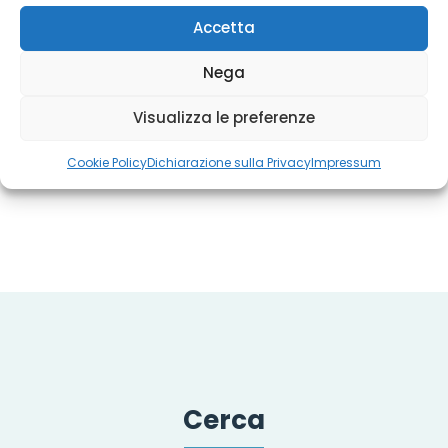
Accetta
Iniziative
Nega
A Cremona arriva “Azzardicon”: corso di
Visualizza le preferenze
fumetto
Cookie Policy
Dichiarazione sulla Privacy
Impressum
Cerca