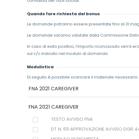
convalida dei Titoli Sociali.
Quando fare richiesta del bonus
Le domande potranno essere presentate fino al 31 mag
Le domande saranno valutate dalla Commissione Distret
In caso di esito positivo, l’importo riconosciuto verrà
sul c/c indicato nel modulo di domanda.
Modulistica
Di seguito è possibile scaricare il materiale necessari
FNA 2021 CAREGIVER
FNA 2021 CAREGIVER
TESTO AVVISO FNA
DT N. 69 APPROVAZIONE AVVISO DGR 4
MODULO DI RICHIESTA