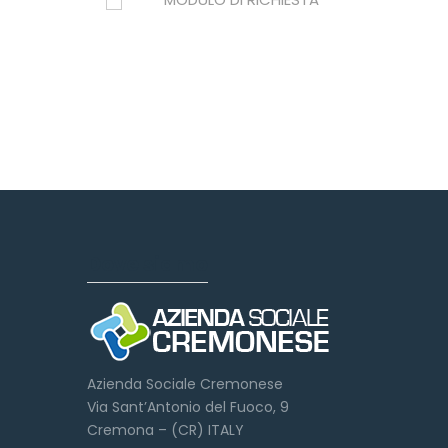
Dove siamo
Azienda Sociale Cremonese
Via Sant’Antonio del Fuoco, 9
Cremona – (CR) ITALY