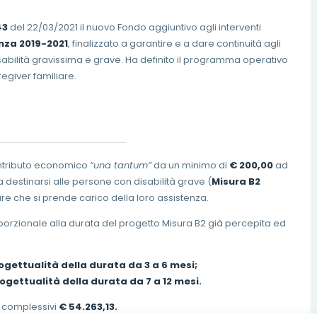
43
del 22/03/2021 il nuovo Fondo aggiuntivo agli interventi
nza 2019-2021
, finalizzato a garantire e a dare continuità agli
disabilità gravissima e grave. Ha definito il programma operativo
regiver familiare.
ontributo economico
“una tantum”
da un minimo di
€ 200,00
ad
 destinarsi alle persone con disabilità grave (
Misura B2
re che si prende carico della loro assistenza.
porzionale alla durata del progetto Misura B2 già percepita ed
rogettualità della durata da 3 a 6 mesi;
rogettualità della durata da 7 a 12 mesi.
i complessivi
€ 54.263,13.