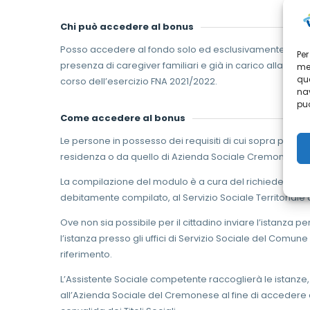
Chi può accedere al bonus
Posso accedere al fondo solo ed esclusivamente le pers
Per
presenza di caregiver familiari e già in carico alla Mis
mem
que
corso dell’esercizio FNA 2021/2022.
nav
può
Come accedere al bonus
Le persone in possesso dei requisiti di cui sopra posson
residenza o da quello di Azienda Sociale Cremonese.
La compilazione del modulo è a cura del richiedente c
debitamente compilato, al Servizio Sociale Territoriale
Ove non sia possibile per il cittadino inviare l’istanza
l’istanza presso gli uffici di Servizio Sociale del Comu
riferimento.
L’Assistente Sociale competente raccoglierà le istanze, v
all’Azienda Sociale del Cremonese al fine di accedere 