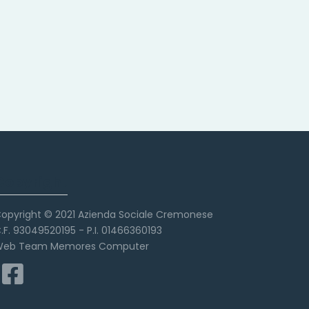
Copyright
opyright © 2021 Azienda Sociale Cremonese
.F. 93049520195 - P.I. 01466360193
eb Team Memores Computer