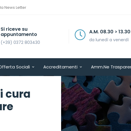
lla News Letter
Si riceve su
A.M. 08.30 > 13.30
appuntamento
da lunedì a venerdì
(+39) 0372 803430
Offerta Sociali
Accreditamenti
Amm.ne Traspare
i cura
are