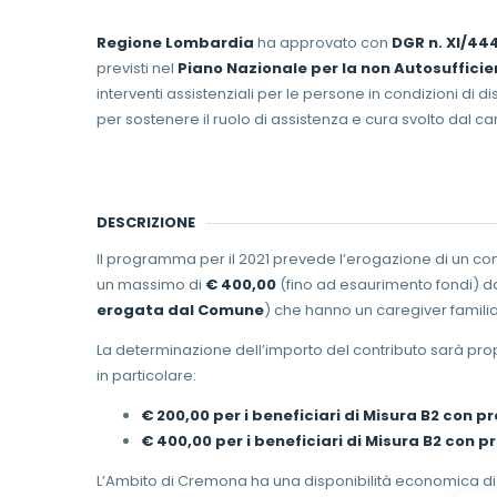
Regione Lombardia
ha approvato con
DGR n. XI/44
previsti nel
Piano Nazionale per la non Autosufficie
interventi assistenziali per le persone in condizioni di 
per sostenere il ruolo di assistenza e cura svolto dal ca
DESCRIZIONE
Il programma per il 2021 prevede l’erogazione di un c
un massimo di
€ 400,00
(fino ad esaurimento fondi) da
erogata dal Comune
) che hanno un caregiver familia
La determinazione dell’importo del contributo sarà pro
in particolare:
€ 200,00 per i beneficiari di Misura B2 con p
€ 400,00 per i beneficiari di Misura B2 con p
L’Ambito di Cremona ha una disponibilità economica d