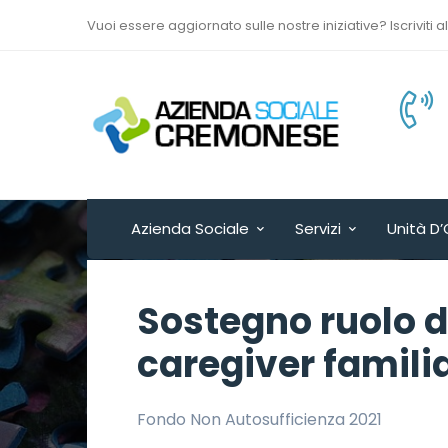
Vuoi essere aggiornato sulle nostre iniziative? Iscriviti a
Via Sant’Antonio del
Fuoco n. 9/A
Cremona - ITALY
Azienda Sociale
Servizi
Unità D’
Sostegno ruolo d
caregiver famili
Fondo Non Autosufficienza 2021