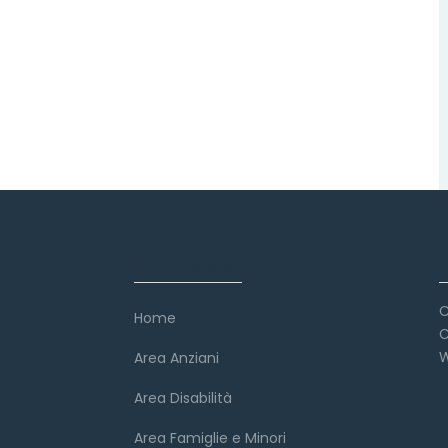
Link veloci
C
Home
C
W
Area Anziani
Area Disabilità
Area Famiglie e Minori