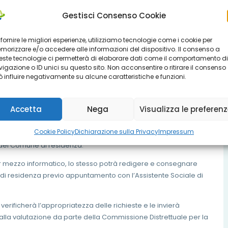
Gestisci Consenso Cookie
one di qualsiasi età, residenti in Regione Lombardia, con
 fornire le migliori esperienze, utilizziamo tecnologie come i cookie per
ura B2 (DGR n. XI/4138/2020) per almeno tre mesi consecutivi nel
orizzare e/o accedere alle informazioni del dispositivo. Il consenso a
ste tecnologie ci permetterà di elaborare dati come il comportamento di
igazione o ID unici su questo sito. Non acconsentire o ritirare il consenso
 influire negativamente su alcune caratteristiche e funzioni.
o scaricare l’istanza dal sito istituzionale del Comune di
Accetta
Nega
Visualizza le preferen
Cookie Policy
Dichiarazione sulla Privacy
Impressum
he provvederà poi a mezzo e-mail ad inviare il modulo,
 del Comune di residenza.
 per mezzo informatico, lo stesso potrà redigere e consegnare
ne di residenza previo appuntamento con l’Assistente Sociale di
erificherà l’appropriatezza delle richieste e le invierà
alla valutazione da parte della Commissione Distrettuale per la