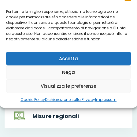
Che cosa facciamo
Per fornire le migliori esperienze, utilizziamo tecnologie come i
cookie per memorizzare e/o accedere alle informazioni del
dispositivo. Il consenso a queste tecnologie ci permetterà di
elaborare dati come il comportamento di navigazione o ID unici
su questo sito. Non acconsentire o ritirare il consenso può influire
negativamente su alcune caratteristiche e funzioni.
Servizi
Accetta
Progetti
Nega
Visualizza le preferenze
Titoli sociali
Cookie Policy
Dichiarazione sulla Privacy
Impressum
Misure regionali