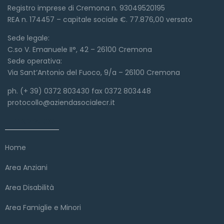
Registro imprese di Cremona n. 93049520195
REA n. 174457 – capitale sociale €. 77.876,00 versato
Sede legale:
C.so V. Emanuele II°, 42 – 26100 Cremona
Sede operativa:
Via Sant’Antonio del Fuoco, 9/a – 26100 Cremona
ph. (+ 39) 0372 803430 fax 0372 803448
protocollo@aziendasocialecr.it
Link veloci
Home
Area Anziani
Area Disabilità
Area Famiglie e Minori