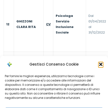
Psicologa
Dal
GHIZZONI
Servizio
01/04/2022
12
CV
CLARA RITA
Inclusione
al
Sociale
31/12/2022
Gestisci Consenso Cookie
Per fornire le migliori esperienze, utilizziamo tecnologie come i
Consulente
cookie per memorizzare e/o accedere alle informazioni del
Dal
GIONCADA
Legale per
dispositivo. Il consenso a queste tecnologie ci permetterà di
13
CV
29/11/2021 al
elaborare dati come il comportamento di navigazione o ID unici
MASSIMILIANO
operatori del
31/12/2022
su questo sito. Non acconsentire o ritirare il consenso può influire
Distretto
negativamente su alcune caratteristiche e funzioni.