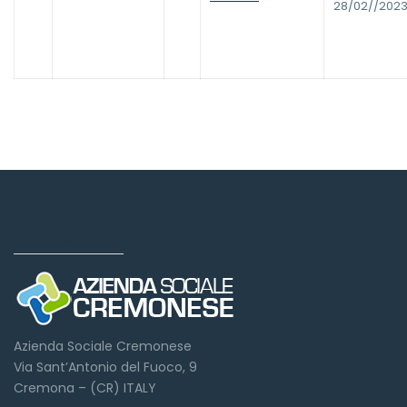
28/02//202
Dove siamo
Azienda Sociale Cremonese
Via Sant’Antonio del Fuoco, 9
Cremona – (CR) ITALY