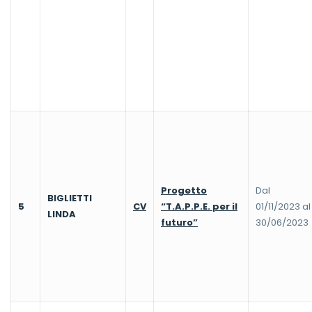
Progetto
Dal
BIGLIETTI
5
CV
“T.A.P.P.E. per il
01/11/2023 al
LINDA
futuro”
30/06/2023