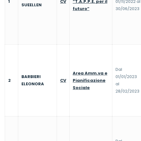
1
CV
“T.A.P.P.E. per il
01/11/2022 al
SUEELLEN
futuro”
30/06/2023
Dal
Area Amm.va e
BARBIERI
01/01/2023
2
CV
Pianificazione
ELEONORA
al
Sociale
28/02/2023