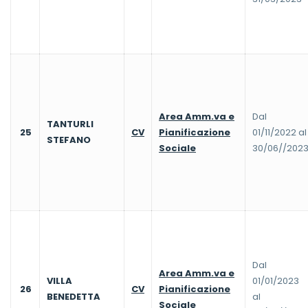
Area Amm.va e
Dal
TANTURLI
25
CV
Pianificazione
01/11/2022 al
STEFANO
Sociale
30/06//202
Dal
Area Amm.va e
VILLA
01/01/2023
26
CV
Pianificazione
BENEDETTA
al
Sociale