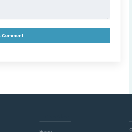
Link veloci
C
Home