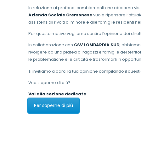
In relazione ai profondi cambiamenti che abbiamo vissut
Azienda Sociale Cremonese
vuole ripensare l’attual
assistenziali rivolti ai minore e alle famiglie residenti n
Per questo motivo vogliamo sentire l’opinione dei diretti 
In collaborazione con
CSV LOMBARDIA SUD
,
abbiamo 
rivolgere ad una platea di ragazzi e famiglie del territ
le problematiche e le criticità e trasformarli in opportun
Ti invitiamo a darci la tua opinione compilando il quest
Vuoi saperne di più?
Vai alla sezione dedicata
Per saperne di più