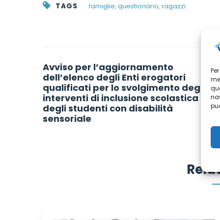
TAGS
famiglie
,
questionario
,
ragazzi
Post
Avviso per l’aggiornamento
Per
navigation
dell’elenco degli Enti erogatori
mem
qualificati per lo svolgimento degli
que
interventi di inclusione scolastica
nav
può
degli studenti con disabilità
sensoriale
Rela