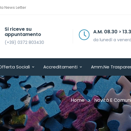
lla News Letter
Si riceve su
A.M. 08.30 > 13.30
appuntamento
da lunedì a venerdì
(+39) 0372 803430
Offerta Sociali
Accreditamenti
Amm.ne Traspare
Home
Novità E Comuni