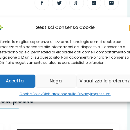
Gestisci Consenso Cookie
 fornire le migliori esperienze, utilizziamo tecnologie come i cookie per
orizzare e/o accedere alle informazioni del dispositivo. Il consenso a
Nuovo bando di accreditamento
ste tecnologie ci permetterà di elaborare dati come il comportamento di
servizio mediazione
igazione o ID unici su questo sito. Non acconsentire o ritirare il consenso
 influire negativamente su alcune caratteristiche e funzioni.
Accetta
Nega
Visualizza le preferen
Cookie Policy
Dichiarazione sulla Privacy
Impressum
ted posts