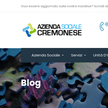
Vuoi essere aggiornato sulle nostre iniziative? Iscriviti a
Via Sant’Antonio del
Fuoco n. 9/A
Cremona - ITALY
Azienda Sociale
Servizi
Unità D’
Blog