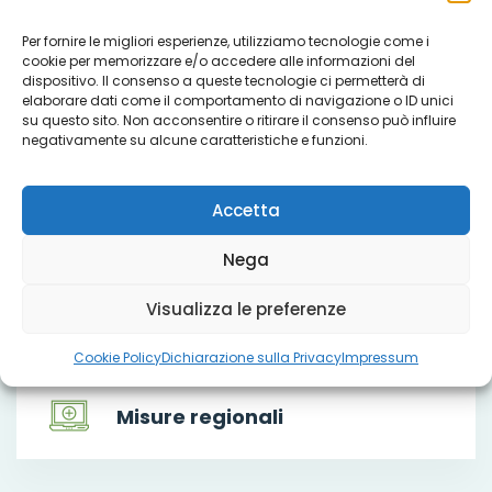
Che cosa facciamo
Per fornire le migliori esperienze, utilizziamo tecnologie come i
cookie per memorizzare e/o accedere alle informazioni del
dispositivo. Il consenso a queste tecnologie ci permetterà di
elaborare dati come il comportamento di navigazione o ID unici
su questo sito. Non acconsentire o ritirare il consenso può influire
negativamente su alcune caratteristiche e funzioni.
Servizi
Accetta
Progetti
Nega
Visualizza le preferenze
Titoli sociali
Cookie Policy
Dichiarazione sulla Privacy
Impressum
Misure regionali