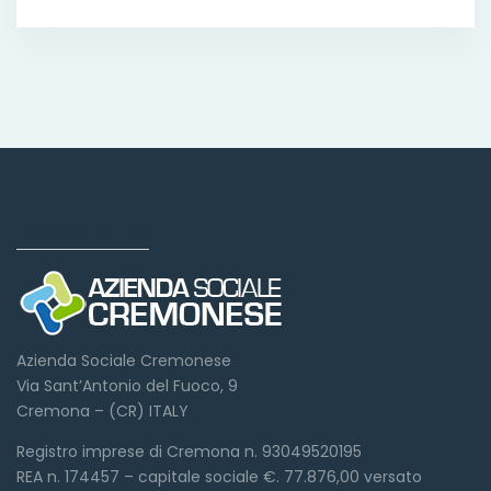
Dove siamo
Azienda Sociale Cremonese
Via Sant’Antonio del Fuoco, 9
Cremona – (CR) ITALY
Registro imprese di Cremona n. 93049520195
REA n. 174457 – capitale sociale €. 77.876,00 versato