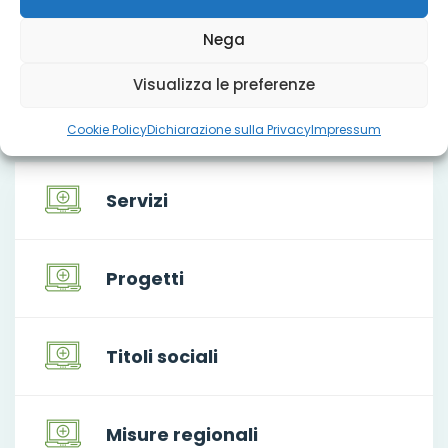
for:
Nega
Visualizza le preferenze
Che cosa facciamo
Cookie Policy
Dichiarazione sulla Privacy
Impressum
Servizi
Progetti
Titoli sociali
Misure regionali