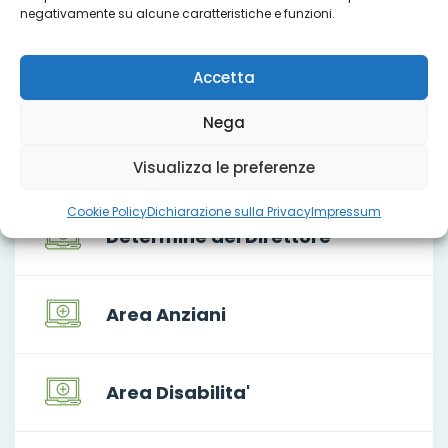
negativamente su alcune caratteristiche e funzioni.
Accetta
Servizi
Nega
Visualizza le preferenze
Cookie Policy
Dichiarazione sulla Privacy
Impressum
Determine del Direttore
Area Anziani
Area Disabilita'