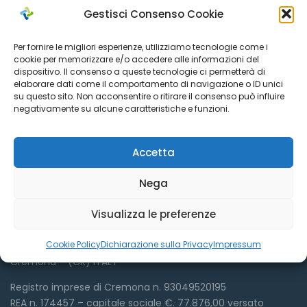
Gestisci Consenso Cookie
Per fornire le migliori esperienze, utilizziamo tecnologie come i
cookie per memorizzare e/o accedere alle informazioni del
dispositivo. Il consenso a queste tecnologie ci permetterà di
elaborare dati come il comportamento di navigazione o ID unici
su questo sito. Non acconsentire o ritirare il consenso può influire
negativamente su alcune caratteristiche e funzioni.
Dove siamo
Accetta
Nega
Visualizza le preferenze
Azienda Sociale Cremonese
Cookie Policy
Dichiarazione sulla Privacy
Impressum
Via Sant’Antonio del Fuoco, 9
Cremona – (CR) ITALY
Registro imprese di Cremona n. 93049520195
REA n. 174457 – capitale sociale €. 77.876,00 versato