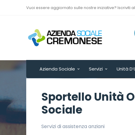
Vuoi essere aggiornato sulle nostre iniziative? Iscriviti a
Via Sant’Antonio del
Fuoco n. 9/A
Cremona - ITALY
Azienda Sociale
Servizi
Unità D’
Sportello Unità O
Sociale
Servizi di assistenza anziani