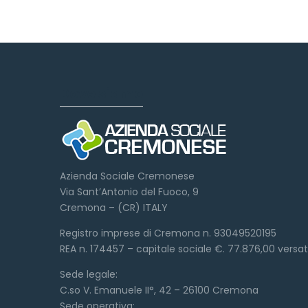
Dove siamo
Azienda Sociale Cremonese
Via Sant’Antonio del Fuoco, 9
Cremona – (CR) ITALY
Registro imprese di Cremona n. 93049520195
REA n. 174457 – capitale sociale €. 77.876,00 versa
Sede legale:
C.so V. Emanuele II°, 42 – 26100 Cremona
Sede operativa: