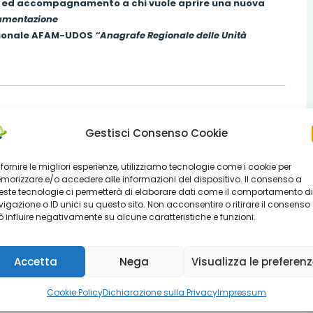
PE ed accompagnamento a chi vuole aprire una nuova
cumentazione
gionale AFAM-UDOS
“Anagrafe Regionale delle Unità
 intendono avviare e gestire
Unità d’Offerta Sociali
(UDOS) in
Gestisci Consenso Cookie
nsieme delle strutture territoriali o domiciliari, diurne e
 fornire le migliori esperienze, utilizziamo tecnologie come i cookie per
li-assistenziali del territorio
.
orizzare e/o accedere alle informazioni del dispositivo. Il consenso a
ste tecnologie ci permetterà di elaborare dati come il comportamento di
erta
indicandone quelli che sono i
requisiti minimi
igazione o ID unici su questo sito. Non acconsentire o ritirare il consenso
iteri di accreditamento
(cosa devo avere per fare dei
 influire negativamente su alcune caratteristiche e funzioni.
e informazioni dettagliate e scaricare la modulistica
Accetta
Nega
Visualizza le preferen
le in uno dei 48 Comuni dell’Ambito distrettuale cremonese.
Cookie Policy
Dichiarazione sulla Privacy
Impressum