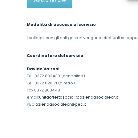
Vai alla sezione
Modalità di accesso al servizio
I colloqui con gli enti gestori vengono effettuati su ap
Coordinatore del servizio
Davide Vairani
Tel. 0372 803430 (centralino)
Tel. 0372 020171 (diretto)
Fax 0372 803448
email:
unitaoffertasociali@aziendasocialecr.it
PEC
aziendasocialecr@pec.it