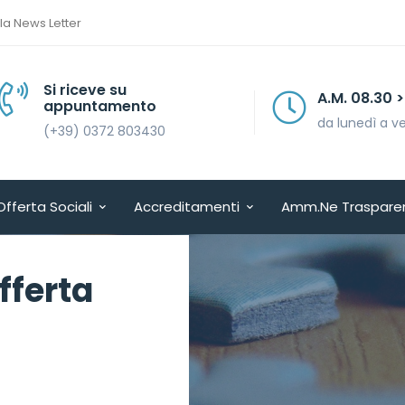
lla News Letter
Si riceve su
A.M. 08.30 > 13.30
appuntamento
da lunedì a venerdì
(+39) 0372 803430
Offerta Sociali
Accreditamenti
Amm.ne Traspare
fferta