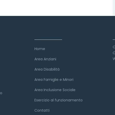
Link veloci
C
Home
C
W
Area Anziani
Area Disabilità
Area Famiglie e Minori
Area Inclusione Sociale
to
Esercizio al funzionamento
Contatti