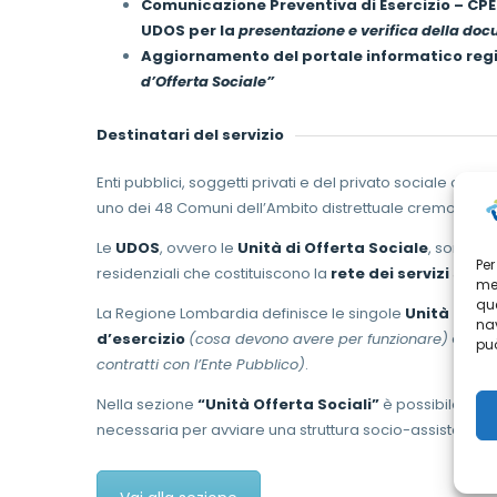
Comunicazione Preventiva di Esercizio – C
UDOS per la
presentazione e verifica della do
Aggiornamento del portale informatico re
d’Offerta Sociale”
Destinatari del servizio
Enti pubblici, soggetti privati e del privato sociale che
uno dei 48 Comuni dell’Ambito distrettuale cremonese.
Le
UDOS
, ovvero le
Unità di Offerta Sociale
, sono l’i
Per
residenziali che costituiscono la
rete dei servizi socia
mem
que
La Regione Lombardia definisce le singole
Unità d’Off
nav
d’esercizio
(cosa devono avere per funzionare)
ed i
cr
può
contratti con l’Ente Pubblico)
.
Nella sezione
“Unità Offerta Sociali”
è possibile aver
necessaria per avviare una struttura socio-assistenzia