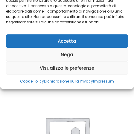
cookie per memorizzare e/o accedere alle informazioni del
feugiat vitae, ultricies eget, tempor sit amet, ante. Donec eu
dispositivo. Il consenso a queste tecnologie ci permetterà di
libero sit amet quam egestas semper. Aenean ultricies mi vitae
elaborare dati come il comportamento di navigazione o ID unici
su questo sito. Non acconsentire o ritirare il consenso può influire
est. Mauris placerat eleifend leo.
negativamente su alcune caratteristiche e funzioni.
Accetta
Related Products
Nega
Visualizza le preferenze
Cookie Policy
Dichiarazione sulla Privacy
Impressum