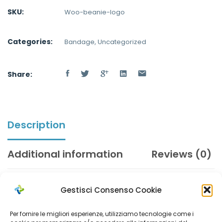
SKU:
Woo-beanie-logo
Categories:
Bandage
,
Uncategorized
Share:
Description
Additional information
Reviews (0)
Gestisci Consenso Cookie
Pellentesque habitant morbi tristique senectus et netus et
Per fornire le migliori esperienze, utilizziamo tecnologie come i
malesuada fames ac turpis egestas. Vestibulum tortor quam,