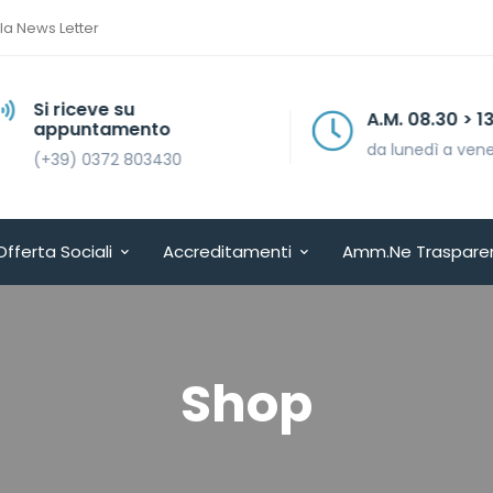
lla News Letter
Si riceve su
A.M. 08.30 > 13.30
appuntamento
da lunedì a venerdì
(+39) 0372 803430
Offerta Sociali
Accreditamenti
Amm.ne Traspare
Shop