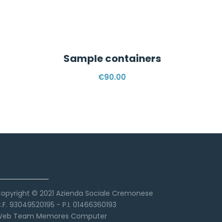
Sample containers
€
90.00
Copyright
opyright © 2021 Azienda Sociale Cremonese
.F. 93049520195 - P.I. 01466360193
eb Team Memores Computer