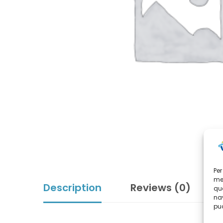
Per
mem
Description
Reviews (0)
que
nav
può