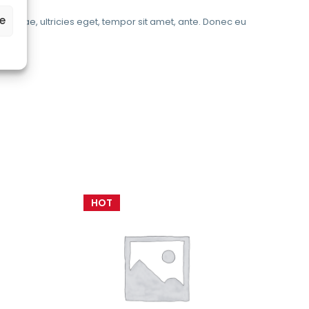
ze
t vitae, ultricies eget, tempor sit amet, ante. Donec eu
HOT
HOT