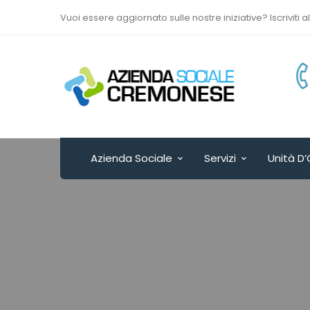
Vuoi essere aggiornato sulle nostre iniziative? Iscriviti a
Via Sant’Antonio del
Fuoco n. 9/A
Cremona - ITALY
Azienda Sociale
Servizi
Unità D’