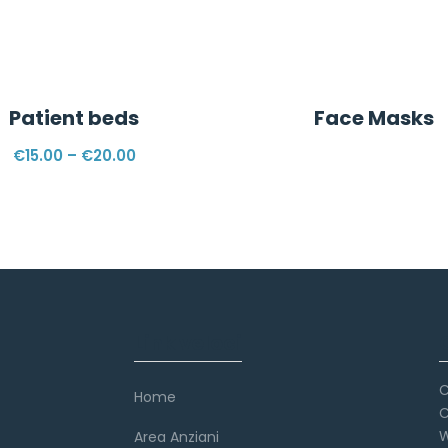
Patient beds
Face Masks
€
15.00
–
€
20.00
Link veloci
C
Home
C
W
Area Anziani