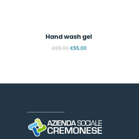
Hand wash gel
€
65.00
€
55.00
Dove siamo