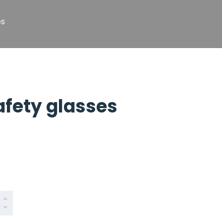
es
afety glasses