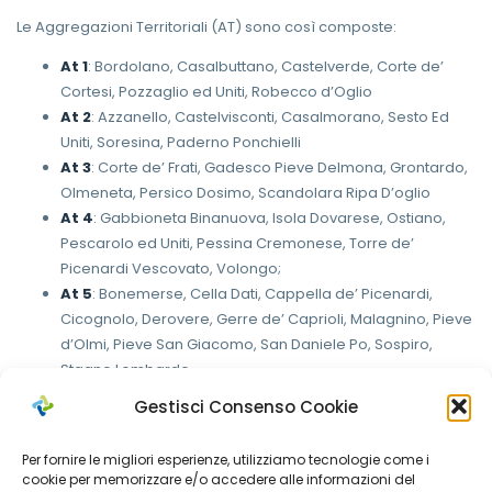
Le Aggregazioni Territoriali (AT) sono così composte:
At 1
: Bordolano, Casalbuttano, Castelverde, Corte de’
Cortesi, Pozzaglio ed Uniti, Robecco d’Oglio
At 2
: Azzanello, Castelvisconti, Casalmorano, Sesto Ed
Uniti, Soresina, Paderno Ponchielli
At 3
: Corte de’ Frati, Gadesco Pieve Delmona, Grontardo,
Olmeneta, Persico Dosimo, Scandolara Ripa D’oglio
At 4
: Gabbioneta Binanuova, Isola Dovarese, Ostiano,
Pescarolo ed Uniti, Pessina Cremonese, Torre de’
Picenardi Vescovato, Volongo;
At 5
: Bonemerse, Cella Dati, Cappella de’ Picenardi,
Cicognolo, Derovere, Gerre de’ Caprioli, Malagnino, Pieve
d’Olmi, Pieve San Giacomo, San Daniele Po, Sospiro,
Stagno Lombardo
At 6
: Acquanegra Cremonese, Annicco, Cappella
Gestisci Consenso Cookie
Cantone, Crotta D’Adda, Formigara, Grumello Cremonese
ed Uniti, Pizzighettone, San Bassano, Spinadesco
Per fornire le migliori esperienze, utilizziamo tecnologie come i
At 7
: Cremona Città
cookie per memorizzare e/o accedere alle informazioni del