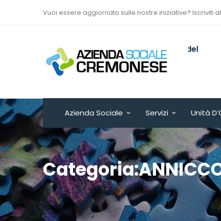
Vuoi essere aggiornato sulle nostre iniziative? Iscriviti a
Via Sant’Antonio del
Fuoco n. 9/A
Cremona - ITALY
Azienda Sociale
Servizi
Unità D’
Categoria:ANNICC