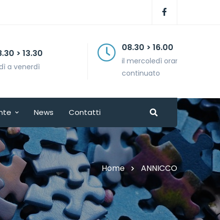
08.30 > 16.00
il mercoledì orario
continuato
nte
News
Contatti
Home
ANNICCO