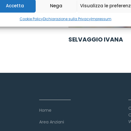
Accetta
Nega
Visualizza le preferen
Cookie Policy
Dichiarazione sulla Privacy
Impressum
SELVAGGIO IVANA
Link veloci
C
Home
C
W
Area Anziani