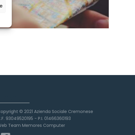
ze
Copyright
opyright © 2021 Azienda Sociale Cremonese
.F. 93049520195 - P.I. 01466360193
eb Team Memores Computer