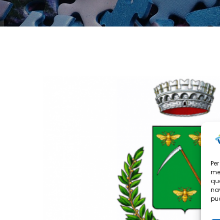
Per
mem
que
nav
può