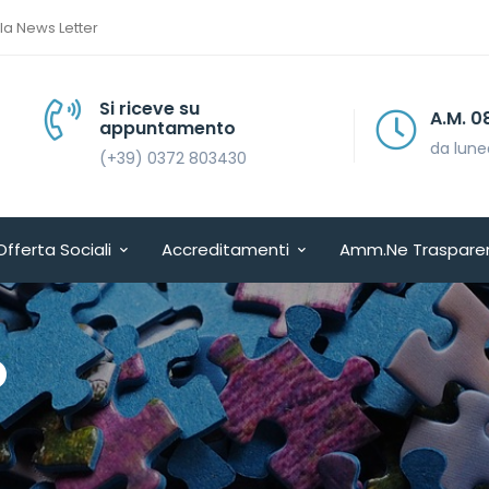
lla News Letter
Si riceve su
A.M. 08.30 > 13.30
appuntamento
da lunedì a venerdì
(+39) 0372 803430
Offerta Sociali
Accreditamenti
Amm.ne Traspare
O