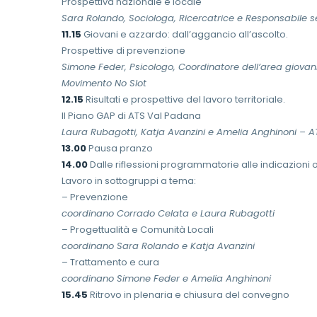
Prospettiva nazionale e locale
Sara Rolando, Sociologa, Ricercatrice e Responsabile se
11.15
Giovani e azzardo: dall’aggancio all’ascolto.
Prospettive di prevenzione
Simone Feder, Psicologo, Coordinatore dell’area giova
Movimento No Slot
12.15
Risultati e prospettive del lavoro territoriale.
Il Piano GAP di ATS Val Padana
Laura Rubagotti, Katja Avanzini e Amelia Anghinoni – 
13.00
Pausa pranzo
14.00
Dalle riflessioni programmatorie alle indicazioni op
Lavoro in sottogruppi a tema:
– Prevenzione
coordinano Corrado Celata e Laura Rubagotti
– Progettualità e Comunità Locali
coordinano Sara Rolando e Katja Avanzini
– Trattamento e cura
coordinano Simone Feder e Amelia Anghinoni
15.45
Ritrovo in plenaria e chiusura del convegno