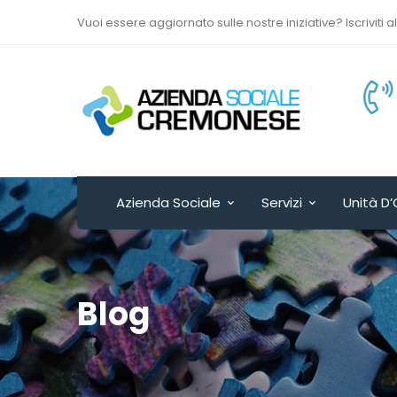
Vuoi essere aggiornato sulle nostre iniziative? Iscriviti a
Via Sant’Antonio del
Fuoco n. 9/A
Cremona - ITALY
Azienda Sociale
Servizi
Unità D’
Blog