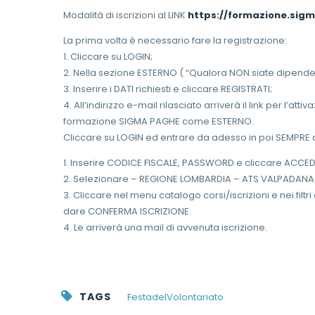
Modalità di iscrizioni al LINK
https://formazione.si
La prima volta è necessario fare la registrazione:
1. Cliccare su LOGIN;
2. Nella sezione ESTERNO ( “Qualora NON siate dipendenti
3. Inserire i DATI richiesti e cliccare REGISTRATI;
4. All’indirizzo e-mail rilasciato arriverà il link per l’a
formazione SIGMA PAGHE come ESTERNO.
Cliccare su LOGIN ed entrare da adesso in poi SEMPR
1. Inserire CODICE FISCALE, PASSWORD e cliccare ACCEDI
2. Selezionare – REGIONE LOMBARDIA – ATS VALPADANA
3. Cliccare nel menu catalogo corsi/iscrizioni e nei filtri d
dare CONFERMA ISCRIZIONE.
4. Le arriverà una mail di avvenuta iscrizione.
TAGS
FestadelVolontariato