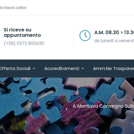
lla News Letter
Si riceve su
A.M. 08.30 > 13.30
appuntamento
da lunedì a venerdì
(+39) 0372 803430
Offerta Sociali
Accreditamenti
Amm.ne Traspare
A Mantova Convegno Sulla