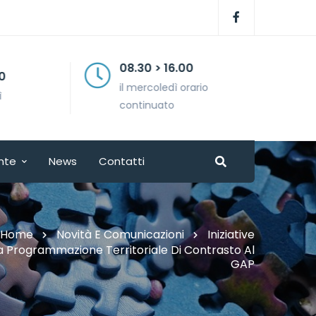
08.30 > 16.00
il mercoledì orario
continuato
nte
News
Contatti
Home
Novità E Comunicazioni
Iniziative
 Programmazione Territoriale Di Contrasto Al
GAP