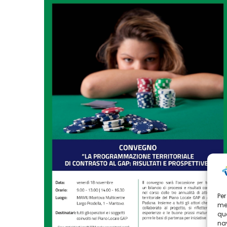
Per
mem
que
nav