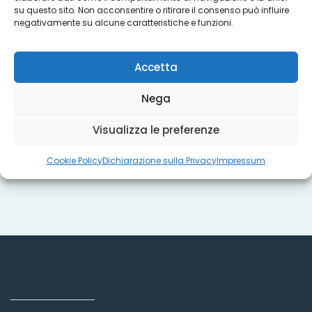
su questo sito. Non acconsentire o ritirare il consenso può influire
Progetti
negativamente su alcune caratteristiche e funzioni.
Accetta
Titoli sociali
Nega
Visualizza le preferenze
Misure regionali
Cookie Policy
Dichiarazione sulla Privacy
Impressum
Dove siamo