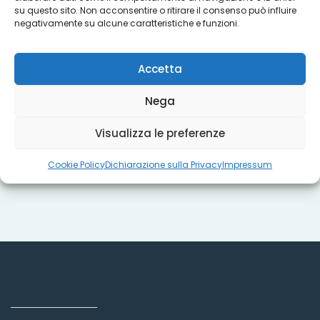
su questo sito. Non acconsentire o ritirare il consenso può influire
Progetti
negativamente su alcune caratteristiche e funzioni.
Accetta
Titoli sociali
Nega
Visualizza le preferenze
Misure regionali
Cookie Policy
Dichiarazione sulla Privacy
Impressum
Dove siamo