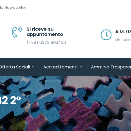
lla News Letter
Si riceve su
A.M. 08.30 > 13.30
appuntamento
da lunedì a venerdì
(+39) 0372 803430
Offerta Sociali
Accreditamenti
Amm.ne Traspare
2 2°