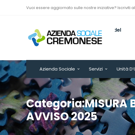
Vuoi essere aggiornato sulle nostre iniziative? Iscriviti a
Via Sant’Antonio del
Fuoco n. 9/A
Cremona - ITALY
Azienda Sociale
Servizi
Unità D’
Categoria:MISURA B
AVVISO 2025