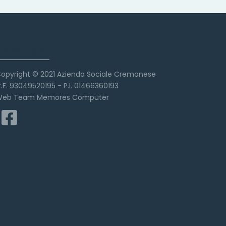
Copyright
opyright © 2021 Azienda Sociale Cremonese
.F. 93049520195 - P.I. 01466360193
eb Team Memores Computer