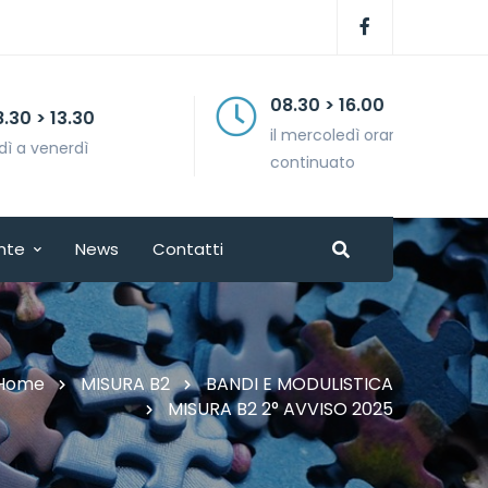
08.30 > 16.00
il mercoledì orario
continuato
nte
News
Contatti
Home
MISURA B2
BANDI E MODULISTICA
MISURA B2 2° AVVISO 2025