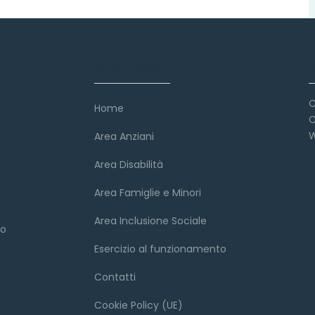
Link veloci
C
Home
C
W
Area Anziani
Area Disabilità
Area Famiglie e Minori
Area Inclusione Sociale
to
Esercizio al funzionamento
Contatti
Cookie Policy (UE)