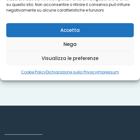
su questo sito. Non acconsentire o ritirare il consenso può influire
Progetti
negativamente su alcune caratteristiche e funzioni.
Accetta
Titoli sociali
Nega
Visualizza le preferenze
Misure regionali
Cookie Policy
Dichiarazione sulla Privacy
Impressum
Dove siamo