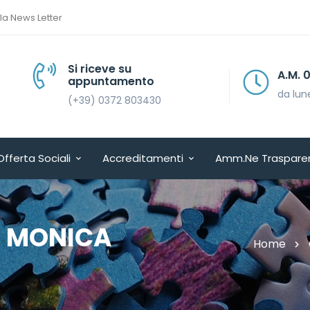
lla News Letter
Si riceve su
A.M. 08.30 > 13.30
appuntamento
da lunedì a venerdì
(+39) 0372 803430
Offerta Sociali
Accreditamenti
Amm.ne Traspare
I MONICA
Home