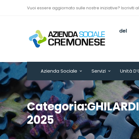
Vuoi essere aggiornato sulle nostre iniziative? Iscriviti a
Via Sant’Antonio del
Fuoco n. 9/A
Cremona - ITALY
Azienda Sociale
Servizi
Unità D’
Categoria:GHILARD
2025