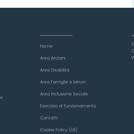
Link veloci
C
Home
C
W
Area Anziani
Area Disabilità
Area Famiglie e Minori
Area Inclusione Sociale
to
Esercizio al funzionamento
Contatti
Cookie Policy (UE)