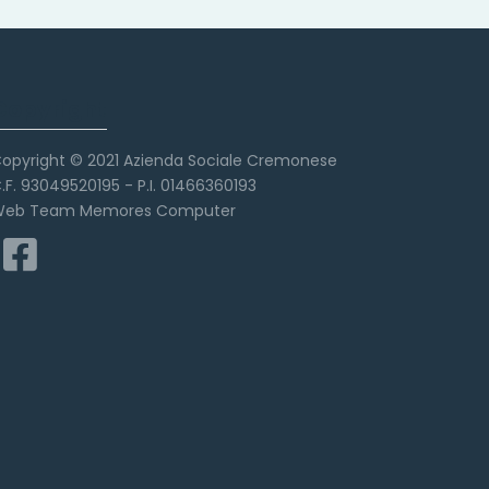
Copyright
opyright © 2021 Azienda Sociale Cremonese
.F. 93049520195 - P.I. 01466360193
eb Team Memores Computer