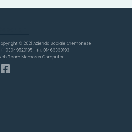
Copyright
opyright © 2021 Azienda Sociale Cremonese
.F. 93049520195 - P.I. 01466360193
eb Team Memores Computer