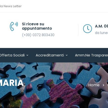
lla News Letter
Si riceve su
A.M. 08.30 > 13.30
appuntamento
da lunedì a venerdì
(+39) 0372 803430
Offerta Sociali
Accreditamenti
Amm.ne Traspare
MARIA
Home