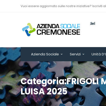
Vuoi essere aggiornato sulle nostre iniziative? Iscriviti a
Via Sant’Antonio del
Fuoco n. 9/A
Cremona - ITALY
Azienda Sociale
Servizi
Unità D’
Categoria:FRIGOLI 
LUISA 2025