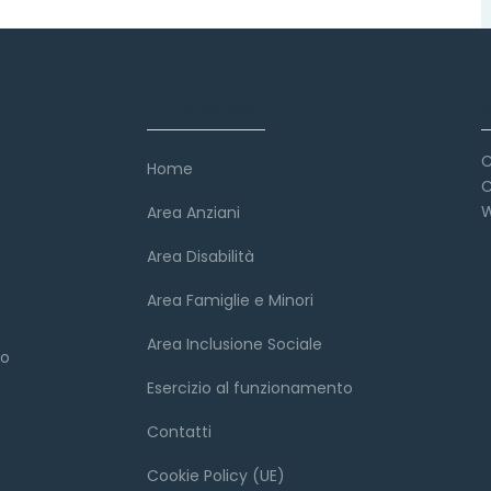
Link veloci
C
Home
C
W
Area Anziani
Area Disabilità
Area Famiglie e Minori
Area Inclusione Sociale
to
Esercizio al funzionamento
Contatti
Cookie Policy (UE)