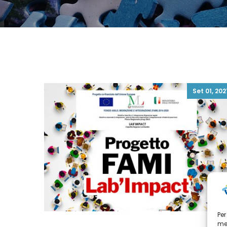
Set 01, 202
Per
mem