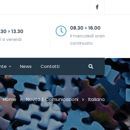
08.30 > 16.00
il mercoledì orario
continuato
nte
News
Contatti
Home
Novità E Comunicazioni
Italiano