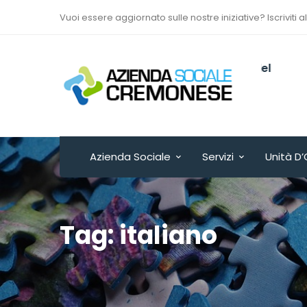
Vuoi essere aggiornato sulle nostre iniziative? Iscriviti a
Via Sant’Antonio del
Fuoco n. 9/A
Cremona - ITALY
Azienda Sociale
Servizi
Unità D’
Tag: italiano