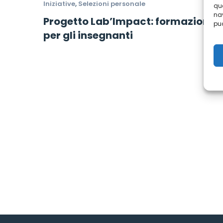
Iniziative
,
Selezioni personale
que
nav
Progetto Lab’Impact: formazione
può
per gli insegnanti