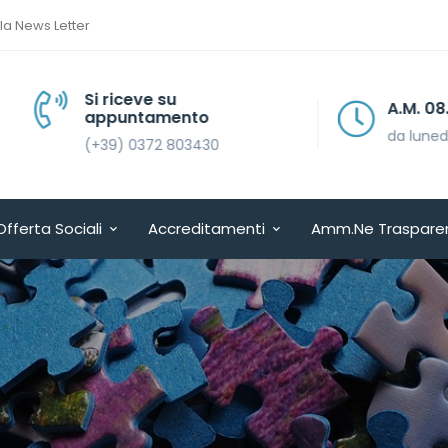
lla News Letter
Si riceve su
A.M. 08.30 > 13.30
appuntamento
da lunedì a venerdì
(+39) 0372 803430
Offerta Sociali
Accreditamenti
Amm.ne Traspare