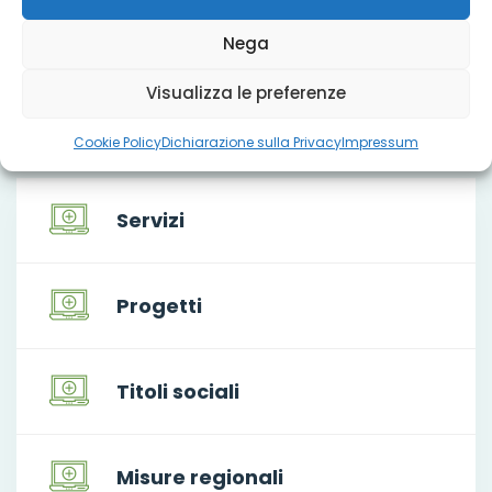
for:
Nega
Visualizza le preferenze
Che cosa facciamo
Cookie Policy
Dichiarazione sulla Privacy
Impressum
Servizi
Progetti
Titoli sociali
Misure regionali