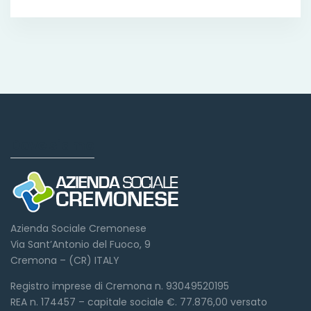
Dove siamo
Azienda Sociale Cremonese
Via Sant’Antonio del Fuoco, 9
Cremona – (CR) ITALY
Registro imprese di Cremona n. 93049520195
REA n. 174457 – capitale sociale €. 77.876,00 versato