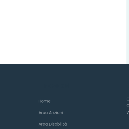
Link veloci
C
Home
C
W
Area Anziani
Area Disabilità