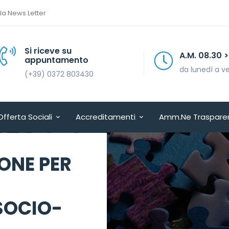
lla News Letter
Si riceve su
A.M. 08.30 > 13.30
appuntamento
da lunedì a venerdì
(+39) 0372 803430
Offerta Sociali
Accreditamenti
Amm.ne Traspare
IONE PER
SOCIO-