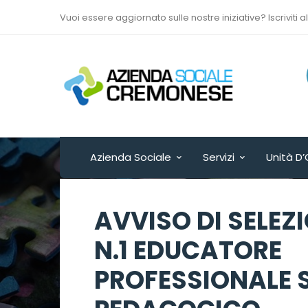
Vuoi essere aggiornato sulle nostre iniziative? Iscriviti a
Via Sant’Antonio del
Fuoco n. 9/A
Cremona - ITALY
Azienda Sociale
Servizi
Unità D’
AVVISO DI SELEZ
N.1 EDUCATORE
PROFESSIONALE 