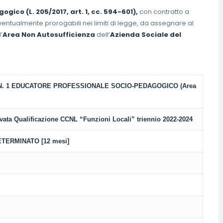
ico (L. 205/2017, art. 1, cc. 594-601),
con contratto a
entualmente prorogabili nei limiti di legge, da assegnare al
’
Area Non Autosufficienza
dell’
Azienda Sociale del
 N. 1 EDUCATORE PROFESSIONALE SOCIO-PEDAGOGICO (Area
evata Qualificazione CCNL “Funzioni Locali” triennio 2022-2024
ETERMINATO [12 mesi]