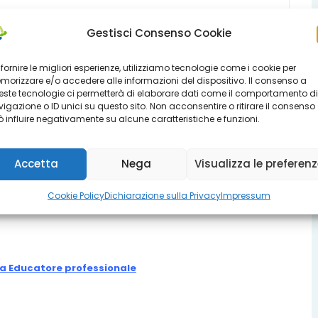
Gestisci Consenso Cookie
 fornire le migliori esperienze, utilizziamo tecnologie come i cookie per
orizzare e/o accedere alle informazioni del dispositivo. Il consenso a
ste tecnologie ci permetterà di elaborare dati come il comportamento di
igazione o ID unici su questo sito. Non acconsentire o ritirare il consenso
DD n.24
 influire negativamente su alcune caratteristiche e funzioni.
Accetta
Nega
Visualizza le preferen
Cookie Policy
Dichiarazione sulla Privacy
Impressum
tore Professionale
a Educatore professionale