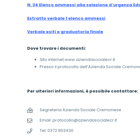
N. 34 Elenco ammessi alla selezione d’urgenza Ed
Estratto verbale 1 elenco ammessi
Verbale esiti e graduatoria finale
Dove trovare i documenti:
Sito internet:www.aziendasocialecr.it
Presso il protocollo dell’Azienda Sociale Cremo
Per ulteriori informazioni, è possibile contattare:
Segreteria Azienda Sociale Cremonese
Email: protocollo@aziendasocialecr.it
Tel. 0372 803430