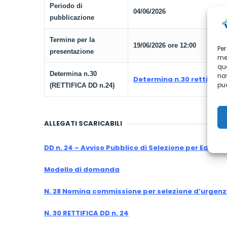
Periodo di
04/06/2026
pubblicazione
Termine per la
19/06/2026 ore 12:00
Per
presentazione
mem
que
Determina n.30
nav
Determina n.30 rettifica 
può
(RETTIFICA DD n.24)
ALLEGATI SCARICABILI
DD n. 24 – Avviso Pubblico di Selezione per Educa
Modello di domanda
N. 28 Nomina commissione per selezione d’urgenz
N. 30 RETTIFICA DD n. 24