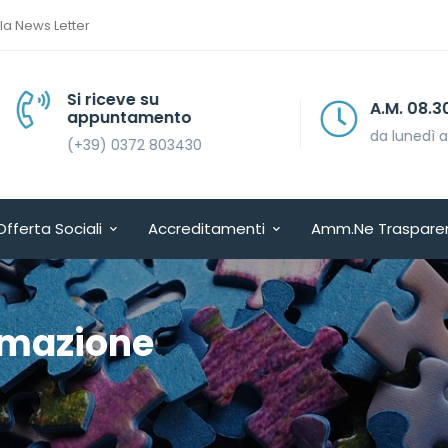
lla News Letter
Si riceve su
A.M. 08.30 > 13.30
appuntamento
da lunedì a venerdì
(+39) 0372 803430
Offerta Sociali
Accreditamenti
Amm.ne Traspare
mmazione