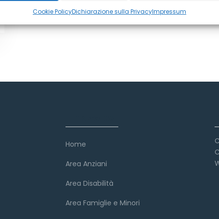
Cookie Policy
Dichiarazione sulla Privacy
Impressum
Link veloci
C
Home
C
W
Area Anziani
Area Disabilità
Area Famiglie e Minori