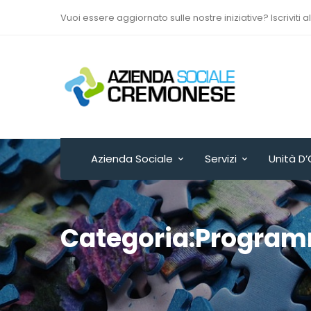
Vuoi essere aggiornato sulle nostre iniziative? Iscriviti a
Via Sant’Antonio del
Fuoco n. 9/A
Cremona - ITALY
Azienda Sociale
Servizi
Unità D’
Categoria:Progra