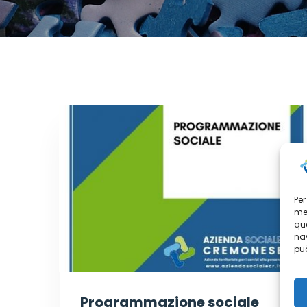
Per
mem
que
nav
può
Programmazione sociale