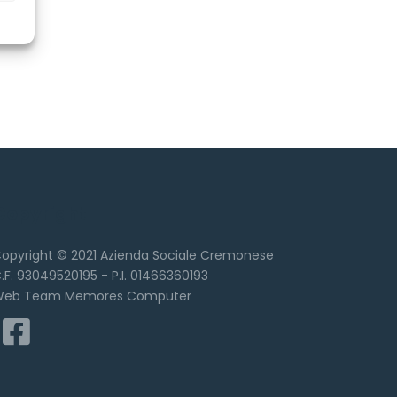
Copyright
opyright © 2021 Azienda Sociale Cremonese
.F. 93049520195 - P.I. 01466360193
eb Team Memores Computer