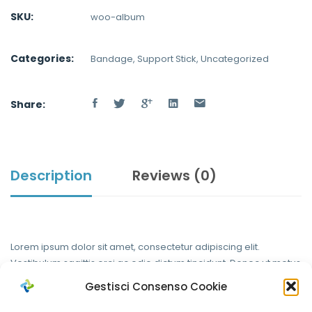
SKU:
woo-album
Categories:
Bandage
,
Support Stick
,
Uncategorized
Share:
Description
Reviews (0)
Lorem ipsum dolor sit amet, consectetur adipiscing elit.
Vestibulum sagittis orci ac odio dictum tincidunt. Donec ut metus
leo. Class aptent taciti sociosqu ad litora torquent per conubia
Gestisci Consenso Cookie
nostra, per inceptos himenaeos. Sed luctus, dui eu sagittis
sodales, nulla nibh sagittis augue, vel porttitor diam enim non