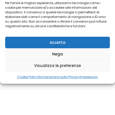
Per fornire le migliori esperienze, utilizziamo tecnologie come i
metus. Vestibulum aliquam augue neque. Phasellus tincidunt
cookie per memorizzare e/o accedere alle informazioni del
odio eget ullamcorper efficitur. Cras placerat ut turpis
dispositivo. Il consenso a queste tecnologie ci permetterà di
elaborare dati come il comportamento di navigazione o ID unici
pellentesque vulputate. Nam sed consequat tortor. Curabitur
su questo sito. Non acconsentire o ritirare il consenso può influire
finibus sapien dolor. Ut eleifend tellus nec erat pulvinar
negativamente su alcune caratteristiche e funzioni.
dignissim. Nam non arcu purus. Vivamus et massa massa.
Accetta
Nega
Related Products
Visualizza le preferenze
Cookie Policy
Dichiarazione sulla Privacy
Impressum