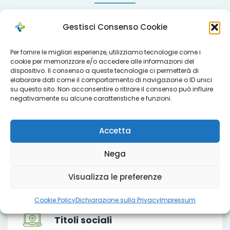
Gestisci Consenso Cookie
Search
for:
Per fornire le migliori esperienze, utilizziamo tecnologie come i
cookie per memorizzare e/o accedere alle informazioni del
dispositivo. Il consenso a queste tecnologie ci permetterà di
elaborare dati come il comportamento di navigazione o ID unici
Che cosa facciamo
su questo sito. Non acconsentire o ritirare il consenso può influire
negativamente su alcune caratteristiche e funzioni.
Accetta
Servizi
Nega
Visualizza le preferenze
Progetti
Cookie Policy
Dichiarazione sulla Privacy
Impressum
Titoli sociali