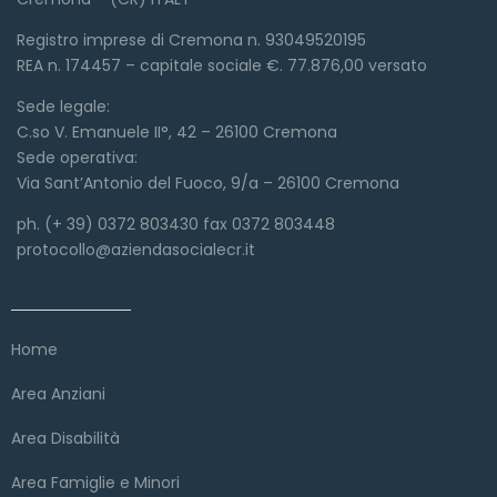
Registro imprese di Cremona n. 93049520195
REA n. 174457 – capitale sociale €. 77.876,00 versato
Sede legale:
C.so V. Emanuele II°, 42 – 26100 Cremona
Sede operativa:
Via Sant’Antonio del Fuoco, 9/a – 26100 Cremona
ph. (+ 39) 0372 803430 fax 0372 803448
protocollo@aziendasocialecr.it
Link veloci
Home
Area Anziani
Area Disabilità
Area Famiglie e Minori