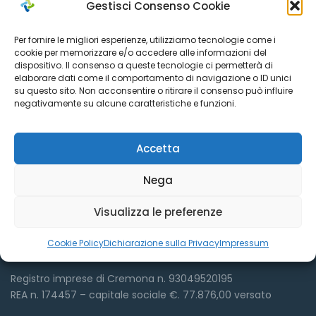
Gestisci Consenso Cookie
Per fornire le migliori esperienze, utilizziamo tecnologie come i
cookie per memorizzare e/o accedere alle informazioni del
dispositivo. Il consenso a queste tecnologie ci permetterà di
elaborare dati come il comportamento di navigazione o ID unici
su questo sito. Non acconsentire o ritirare il consenso può influire
negativamente su alcune caratteristiche e funzioni.
Dove siamo
Accetta
Nega
Visualizza le preferenze
Azienda Sociale Cremonese
Via Sant’Antonio del Fuoco, 9
Cookie Policy
Dichiarazione sulla Privacy
Impressum
Cremona – (CR) ITALY
Registro imprese di Cremona n. 93049520195
REA n. 174457 – capitale sociale €. 77.876,00 versato