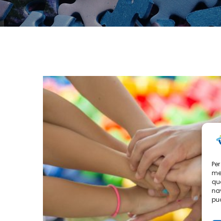
Per
mem
que
nav
può