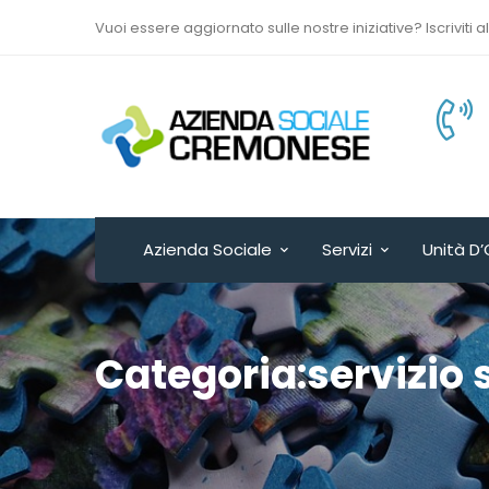
Vuoi essere aggiornato sulle nostre iniziative? Iscriviti a
Via Sant’Antonio del
Fuoco n. 9/A
Cremona - ITALY
Azienda Sociale
Servizi
Unità D’
Categoria:servizio 