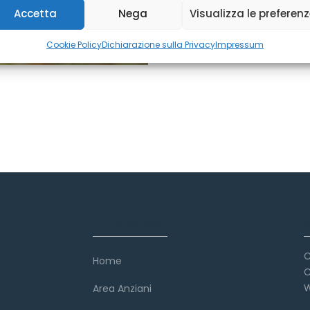
Accetta
Nega
Visualizza le preferen
Cookie Policy
Dichiarazione sulla Privacy
Impressum
Link veloci
C
Home
C
W
Area Anziani