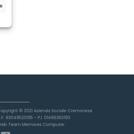
ze
Copyright
opyright © 2021 Azienda Sociale Cremonese
.F. 93049520195 - P.I. 01466360193
eb Team Memores Computer