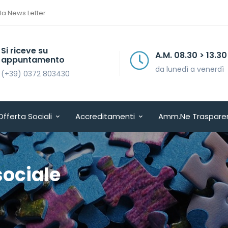
lla News Letter
Si riceve su
A.M. 08.30 > 13.30
appuntamento
da lunedì a venerdì
(+39) 0372 803430
Offerta Sociali
Accreditamenti
Amm.ne Traspare
sociale