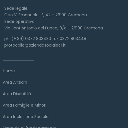
Sede legale:
C.so V. Emanuele II°, 42 – 26100 Cremona
Sede operativa:
Via Sant’Antonio del Fuoco, 9/a – 26100 Cremona
ph. (+ 39) 0372 803430 fax 0372 803448
protocollo@aziendasocialecr.it
Link veloci
Home
Area Anziani
Area Disabilità
Area Famiglie e Minori
Area Inclusione Sociale
Esercizio al funzionamento