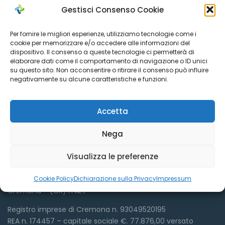
Gestisci Consenso Cookie
Per fornire le migliori esperienze, utilizziamo tecnologie come i
cookie per memorizzare e/o accedere alle informazioni del
dispositivo. Il consenso a queste tecnologie ci permetterà di
elaborare dati come il comportamento di navigazione o ID unici
su questo sito. Non acconsentire o ritirare il consenso può influire
negativamente su alcune caratteristiche e funzioni.
Dove siamo
Accetta
Nega
Visualizza le preferenze
Azienda Sociale Cremonese
Via Sant’Antonio del Fuoco, 9
Cookie Policy
Dichiarazione sulla Privacy
Impressum
Cremona – (CR) ITALY
Registro imprese di Cremona n. 93049520195
REA n. 174457 – capitale sociale €. 77.876,00 versato