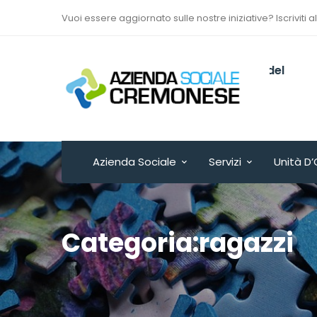
Vuoi essere aggiornato sulle nostre iniziative? Iscriviti a
Via Sant’Antonio del
Fuoco n. 9/A
Cremona - ITALY
Azienda Sociale
Servizi
Unità D’
Categoria:ragazzi