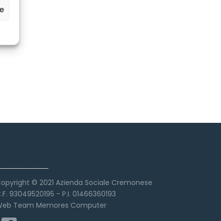
ze
Copyright
opyright © 2021 Azienda Sociale Cremonese
.F. 93049520195 - P.I. 01466360193
eb Team Memores Computer