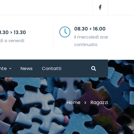
08.30 > 16.00
il mercoledì orario
continuato
nte
News
Contatti
Home
Ragazzi