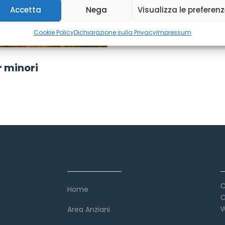
Accetta
Nega
Visualizza le preferen
Cookie Policy
Dichiarazione sulla Privacy
Impressum
r minori
Link veloci
C
Home
C
W
Area Anziani