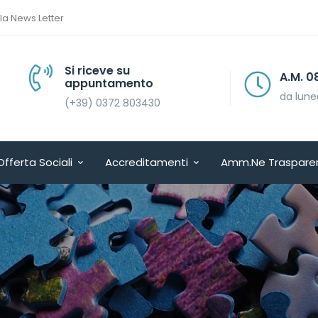
lla News Letter
Si riceve su
A.M. 08.30 > 13.30
appuntamento
da lunedì a venerdì
(+39) 0372 803430
Offerta Sociali
Accreditamenti
Amm.ne Traspare