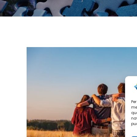
Per
mem
que
nav
può