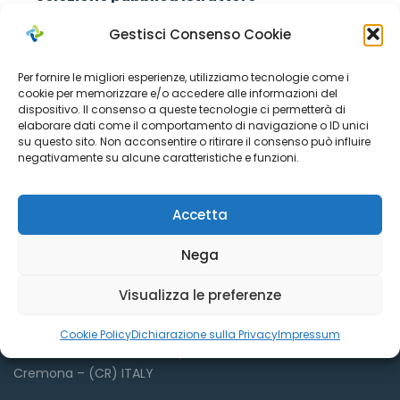
Amministrativo
Gestisci Consenso Cookie
Per fornire le migliori esperienze, utilizziamo tecnologie come i
cookie per memorizzare e/o accedere alle informazioni del
dispositivo. Il consenso a queste tecnologie ci permetterà di
elaborare dati come il comportamento di navigazione o ID unici
su questo sito. Non acconsentire o ritirare il consenso può influire
negativamente su alcune caratteristiche e funzioni.
Accetta
Dove siamo
Nega
Visualizza le preferenze
Azienda Sociale Cremonese
Cookie Policy
Dichiarazione sulla Privacy
Impressum
Via Sant’Antonio del Fuoco, 9
Cremona – (CR) ITALY