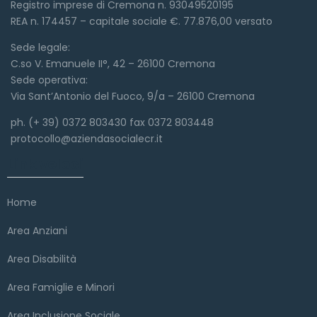
Registro imprese di Cremona n. 93049520195
REA n. 174457 – capitale sociale €. 77.876,00 versato
Sede legale:
C.so V. Emanuele II°, 42 – 26100 Cremona
Sede operativa:
Via Sant’Antonio del Fuoco, 9/a – 26100 Cremona
ph. (+ 39) 0372 803430 fax 0372 803448
protocollo@aziendasocialecr.it
Link veloci
Home
Area Anziani
Area Disabilità
Area Famiglie e Minori
Area Inclusione Sociale