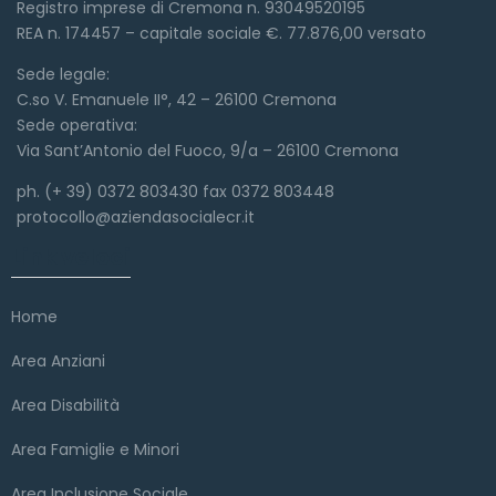
Registro imprese di Cremona n. 93049520195
REA n. 174457 – capitale sociale €. 77.876,00 versato
Sede legale:
C.so V. Emanuele II°, 42 – 26100 Cremona
Sede operativa:
Via Sant’Antonio del Fuoco, 9/a – 26100 Cremona
ph. (+ 39) 0372 803430 fax 0372 803448
protocollo@aziendasocialecr.it
Link veloci
Home
Area Anziani
Area Disabilità
Area Famiglie e Minori
Area Inclusione Sociale