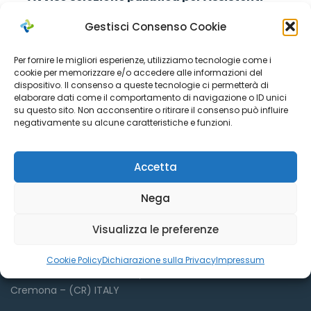
Sociali
Gestisci Consenso Cookie
Per fornire le migliori esperienze, utilizziamo tecnologie come i
cookie per memorizzare e/o accedere alle informazioni del
dispositivo. Il consenso a queste tecnologie ci permetterà di
elaborare dati come il comportamento di navigazione o ID unici
su questo sito. Non acconsentire o ritirare il consenso può influire
negativamente su alcune caratteristiche e funzioni.
Accetta
Dove siamo
Nega
Visualizza le preferenze
Azienda Sociale Cremonese
Cookie Policy
Dichiarazione sulla Privacy
Impressum
Via Sant’Antonio del Fuoco, 9
Cremona – (CR) ITALY