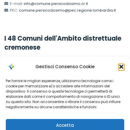
E-mail:
info@comune.persicodosimo.cr.it
PEC:
comune.persicodosimo@pec.regione.lombardia.it
I 48 Comuni dell'Ambito distrettuale
cremonese
Gestisci Consenso Cookie
Comuni Soci
Per fornire le migliori esperienze, utilizziamo tecnologie come i
cookie per memorizzare e/o accedere alle informazioni del
dispositivo. Il consenso a queste tecnologie ci permetterà di
Azienda Sociale Cremonese ha in essere una serie di
elaborare dati come il comportamento di navigazione o ID unici
convenzioni con i Comuni dell’Ambito distrettuale cremonese
su questo sito. Non acconsentire o ritirare il consenso può influire
per favorire la presenza del Servizio Sociale Territoriale.
negativamente su alcune caratteristiche e funzioni.
Cerca il tuo Comune per maggiori informazioni.
Accetta
Le Aggregazioni Territoriali (AT) sono così composte: