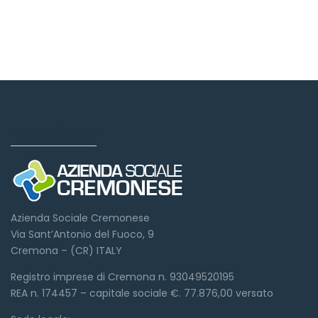
Dove siamo
Azienda Sociale Cremonese
Via Sant’Antonio del Fuoco, 9
Cremona – (CR) ITALY
Registro imprese di Cremona n. 93049520195
REA n. 174457 – capitale sociale €. 77.876,00 versato