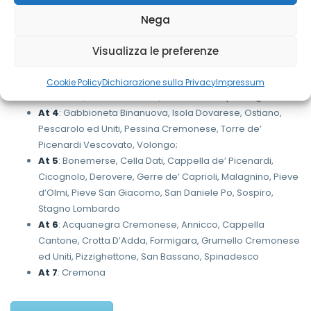
At 1
: Bordolano, Casalbuttano, Castelverde, Corte de’
Nega
Cortesi, Pozzaglio ed Uniti, Robecco d’Oglio
At 2
: Azzanello, Castelvisconti, Casalmorano, Sesto Ed
Visualizza le preferenze
Uniti, Soresina, Paderno Ponchielli
At 3
: Corte de’ Frati, Gadesco Pieve Delmona, Grontardo,
Cookie Policy
Dichiarazione sulla Privacy
Impressum
Olmeneta, Persico Dosimo, Scandolara Ripa D’oglio
At 4
: Gabbioneta Binanuova, Isola Dovarese, Ostiano,
Pescarolo ed Uniti, Pessina Cremonese, Torre de’
Picenardi Vescovato, Volongo;
At 5
: Bonemerse, Cella Dati, Cappella de’ Picenardi,
Cicognolo, Derovere, Gerre de’ Caprioli, Malagnino, Pieve
d’Olmi, Pieve San Giacomo, San Daniele Po, Sospiro,
Stagno Lombardo
At 6
: Acquanegra Cremonese, Annicco, Cappella
Cantone, Crotta D’Adda, Formigara, Grumello Cremonese
ed Uniti, Pizzighettone, San Bassano, Spinadesco
At 7
: Cremona