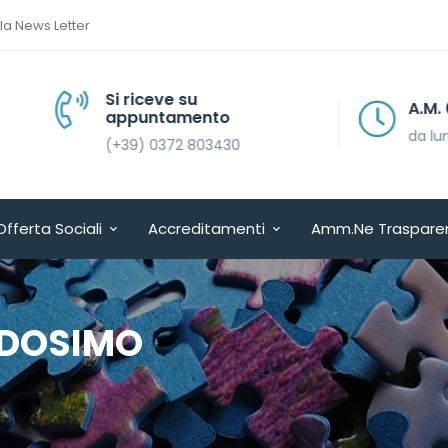
lla News Letter
Si riceve su
A.M. 08.30 > 13.30
appuntamento
da lunedì a venerdì
(+39) 0372 803430
Offerta Sociali
Accreditamenti
Amm.ne Traspare
 DOSIMO