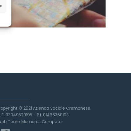
ze
Copyright
opyright © 2021 Azienda Sociale Cremonese
.F. 93049520195 - P.I. 01466360193
eb Team Memores Computer