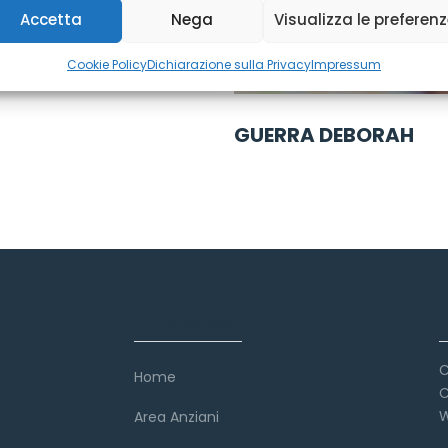
Accetta
Nega
Visualizza le preferen
Cookie Policy
Dichiarazione sulla Privacy
Impressum
GUERRA DEBORAH
Link veloci
C
Home
C
W
Area Anziani