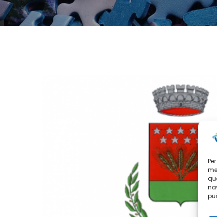
Per
mem
que
nav
può