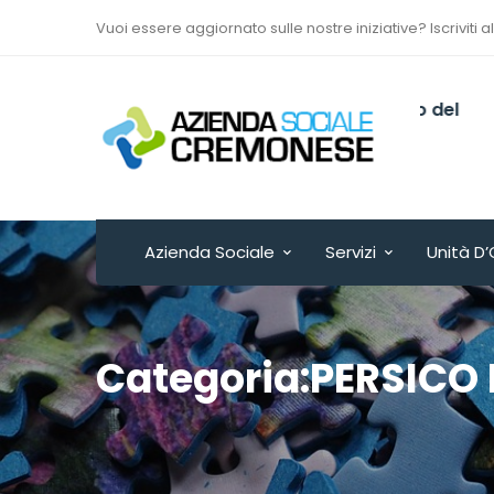
Vuoi essere aggiornato sulle nostre iniziative? Iscriviti a
Via Sant’Antonio del
Fuoco n. 9/A
Cremona - ITALY
Azienda Sociale
Servizi
Unità D’
Categoria:PERSICO