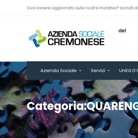
Vuoi essere aggiornato sulle nostre iniziative? Iscriviti a
Via Sant’Antonio del
Fuoco n. 9/A
Cremona - ITALY
Azienda Sociale
Servizi
Unità D’
Categoria:QUARENG