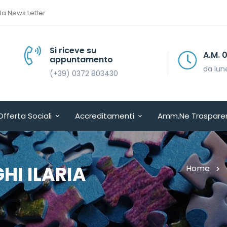
lla News Letter
Si riceve su
A.M. 08.30 > 13.30
appuntamento
da lunedì a venerdì
(+39) 0372 803430
Offerta Sociali
Accreditamenti
Amm.ne Traspare
HI ILARIA
Home